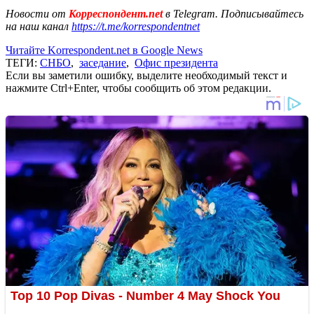
Новости от
Корреспондент.net
в Telegram. Подписывайтесь
на наш канал
https://t.me/korrespondentnet
Читайте Korrespondent.net в Google News
ТЕГИ:
СНБО
,
заседание
,
Офис президента
Если вы заметили ошибку, выделите необходимый текст и
нажмите Ctrl+Enter, чтобы сообщить об этом редакции.