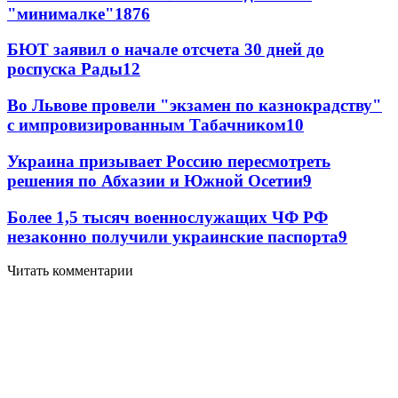
"минималке"
18
76
БЮТ заявил о начале отсчета 30 дней до
роспуска Рады
12
Во Львове провели "экзамен по казнокрадству"
с импровизированным Табачником
10
Украина призывает Россию пересмотреть
решения по Абхазии и Южной Осетии
9
Более 1,5 тысяч военнослужащих ЧФ РФ
незаконно получили украинские паспорта
9
Читать комментарии