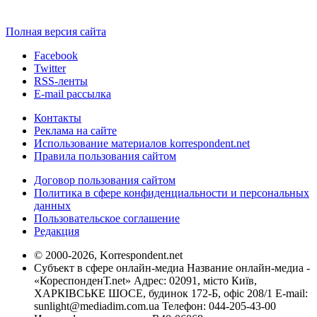
Полная версия сайта
Facebook
Twitter
RSS-ленты
E-mail рассылка
Контакты
Реклама на сайте
Использование материалов korrespondent.net
Правила пользования сайтом
Договор пользования сайтом
Политика в сфере конфиденциальности и персональных
данных
Пользовательское соглашение
Редакция
© 2000-2026, Korrespondent.net
Субъект в сфере онлайн-медиа Название онлайн-медиа -
«КореспонденТ.net» Адрес: 02091, місто Київ,
ХАРКІВСЬКЕ ШОСЕ, будинок 172-Б, офіс 208/1 E-mail:
sunlight@mediadim.com.ua
Телефон: 044-205-43-00