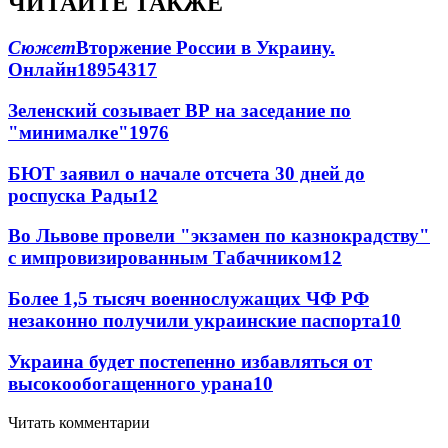
ЧИТАЙТЕ ТАКЖЕ
Сюжет
Вторжение России в Украину.
Онлайн
189
54
317
Зеленский созывает ВР на заседание по
"минималке"
19
76
БЮТ заявил о начале отсчета 30 дней до
роспуска Рады
12
Во Львове провели "экзамен по казнокрадству"
с импровизированным Табачником
12
Более 1,5 тысяч военнослужащих ЧФ РФ
незаконно получили украинские паспорта
10
Украина будет постепенно избавляться от
высокообогащенного урана
10
Читать комментарии