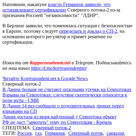
Напомним, накануне
власти Германии заявили, что
останавливают сертификацию
Северного потока-2 из-за
признания Россией "независимости" "ЛДНР".
В Берлине заявили, что поменялась ситуация с безопасностью
в Европе, поэтому следует
переделать и доклад о СП-2
, на
основании которого регулятор и примет решение по
сертификации.
Новости от
Корреспондент.net
в Telegram. Подписывайтесь
на наш канал
https://t.me/korrespondentnet
Читайте Korrespondent.net в Google News
Северный поток-2
В Дании больше не считают опасными утечки на Севпотоках
Взрывы на Севпотоках: следствие скептически относится к
роли яхты - СМИ
В Дании 14 раз сообщали о подозрительных дронах перед
взрывами на СП
Дания достала из моря найденный у Севпотока объект
РФ не даст "замотать" тему по Севпотокам - Кремль
СПЕЦТЕМА:
Северный поток-2
ТЕГИ:
Россия
,
газ
,
Германия
,
Северный поток
,
санкции
,