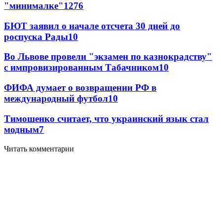
"минималке"
12
76
БЮТ заявил о начале отсчета 30 дней до
роспуска Рады
10
Во Львове провели "экзамен по казнокрадству"
с импровизированным Табачником
10
ФИФА думает о возвращении РФ в
международный футбол
10
Тимошенко считает, что украинский язык стал
модным
7
Читать комментарии