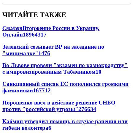
ЧИТАЙТЕ ТАКЖЕ
Сюжет
Вторжение России в Украину.
Онлайн
189
64
317
Зеленский созывает ВР на заседание по
"минималке"
14
76
Во Львове провели "экзамен по казнокрадству"
с импровизированным Табачником
10
Санкционный список ЕС пополнился громкими
фамилиями
167
7
12
Порошенко ввел в действие решение СНБО
против "российской угрозы"
276
6
34
Кабмин утвердил помощь в случае ранения или
гибели волонтера
6