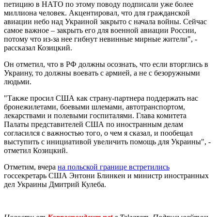
петицию в НАТО по этому поводу подписали уже более
миллиона человек. Акцентировал, что для гражданской
авиации небо над Украиной закрыто с начала войны. Сейчас
самое важное – закрыть его для военной авиации России,
потому что из-за нее гибнут невинные мирные жители", -
рассказал Козицкий.
Он отметил, что в РФ должны осознать, что если вторглись в
Украину, то должны воевать с армией, а не с безоружными
людьми.
"Также просил США как страну-партнера поддержать нас
бронежилетами, боевыми шлемами, автотранспортом,
лекарствами и полевыми госпиталями. Глава комитета
Палаты представителей США по иностранным делам
согласился с важностью того, о чем я сказал, и пообещал
выступить с инициативой увеличить помощь для Украины", -
отметил Козицкий.
Отметим, вчера
на польской границе встретились
госсекретарь США Энтони Блинкен и министр иностранных
дел Украины Дмитрий Кулеба.