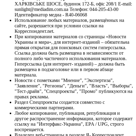
ХАРКІВСЬКЕ ШОСЕ, будинок 172-Б, офіс 208/1 E-mail:
sunlight@mediadim.com.ua
Телефон: 044-205-43-00
Идентификатор медиа - R40-06068
Использование любых материалов, размещённых на
сайте, разрешается при условии ссылки на
Корреспондент.net.
При копировании материалов со страницы «Новости
Украины и мира», для интернет-изданий – обязательна
прямая открытая для поисковых систем гиперссылка.
Ссылка должна быть размещена в независимости от
полного либо частичного использования материалов.
Гиперссылка (для интернет- изданий) – должна быть
размещена в подзаголовке или в первом абзаце
материала.
Новости с пометками "Мнение", "Экспертиза",
"Заявление", "Регионы", "Деньги", "Власть", "Выборы",
"Тест-драйв", "Спецпроекты", "Промо" публикуются на
правах рекламы.
Раздел Спецпроекты создается совместно с
коммерческими партнерами.
Любое копирование, публикация, републикация и
другое распространение информации, которое содержит
ссылку на "Интерфакс-Украина", EPA / UPG, строго
воспрещается.
Владелец веб-страницы в разделе Я- Корреспондент