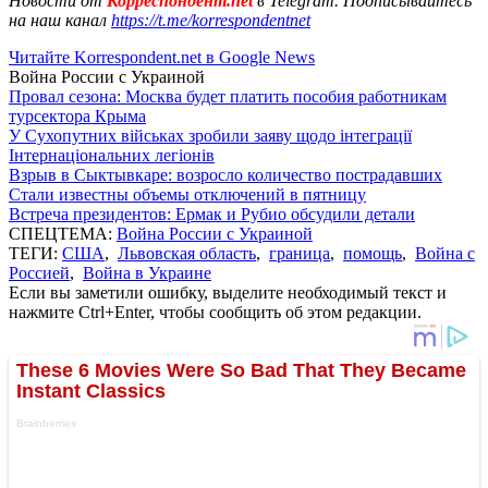
Новости от
Корреспондент.net
в Telegram. Подписывайтесь
на наш канал
https://t.me/korrespondentnet
Читайте Korrespondent.net в Google News
Война России с Украиной
Провал сезона: Москва будет платить пособия работникам
турсектора Крыма
У Сухопутних військах зробили заяву щодо інтеграції
Інтернаціональних легіонів
Взрыв в Сыктывкаре: возросло количество пострадавших
Стали известны объемы отключений в пятницу
Встреча президентов: Ермак и Рубио обсудили детали
СПЕЦТЕМА:
Война России с Украиной
ТЕГИ:
США
,
Львовская область
,
граница
,
помощь
,
Война с
Россией
,
Война в Украине
Если вы заметили ошибку, выделите необходимый текст и
нажмите Ctrl+Enter, чтобы сообщить об этом редакции.