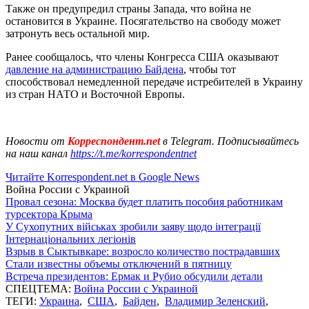
Также он предупредил страны Запада, что война не
остановится в Украине. Посягательство на свободу может
затронуть весь остальной мир.
Ранее сообщалось, что члены Конгресса США оказывают
давление на администрацию Байдена
, чтобы тот
способствовал немедленной передаче истребителей в Украину
из стран НАТО и Восточной Европы.
Новости от
Корреспондент.net
в Telegram. Подписывайтесь
на наш канал
https://t.me/korrespondentnet
Читайте Korrespondent.net в Google News
Война России с Украиной
Провал сезона: Москва будет платить пособия работникам
турсектора Крыма
У Сухопутних військах зробили заяву щодо інтеграції
Інтернаціональних легіонів
Взрыв в Сыктывкаре: возросло количество пострадавших
Стали известны объемы отключений в пятницу
Встреча президентов: Ермак и Рубио обсудили детали
СПЕЦТЕМА:
Война России с Украиной
ТЕГИ:
Украина
,
США
,
Байден
,
Владимир Зеленский
,