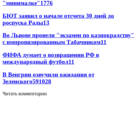
"минималке"
17
76
БЮТ заявил о начале отсчета 30 дней до
роспуска Рады
13
Во Львове провели "экзамен по казнокрадству"
с импровизированным Табачником
11
ФИФА думает о возвращении РФ в
международный футбол
11
В Венгрии озвучили ожидания от
Зеленского
59
10
28
Читать комментарии