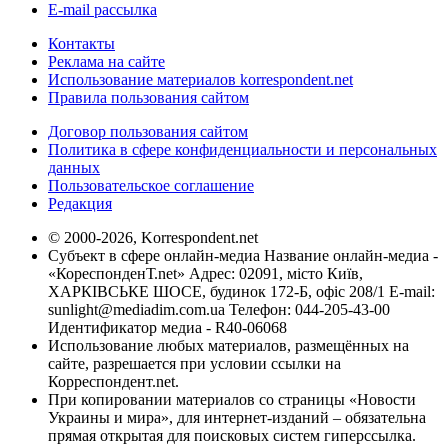
E-mail рассылка
Контакты
Реклама на сайте
Использование материалов korrespondent.net
Правила пользования сайтом
Договор пользования сайтом
Политика в сфере конфиденциальности и персональных
данных
Пользовательское соглашение
Редакция
© 2000-2026, Korrespondent.net
Субъект в сфере онлайн-медиа Название онлайн-медиа -
«КореспонденТ.net» Адрес: 02091, місто Київ,
ХАРКІВСЬКЕ ШОСЕ, будинок 172-Б, офіс 208/1 E-mail:
sunlight@mediadim.com.ua
Телефон: 044-205-43-00
Идентификатор медиа - R40-06068
Использование любых материалов, размещённых на
сайте, разрешается при условии ссылки на
Корреспондент.net.
При копировании материалов со страницы «Новости
Украины и мира», для интернет-изданий – обязательна
прямая открытая для поисковых систем гиперссылка.