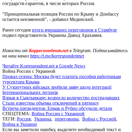
государств-гарантов, в числе которых Россия.
"Принципиальная позиция России по Крыму и Донбассу
остается неизменной", - добавил Мединский.
Ранее сегодня
итоги вчерашних переговоров в Стамбуле
подвел представитель Украины Давид Арахамия.
Новости от
Корреспондент.net
в Telegram. Подписывайтесь
на наш канал
https://t.me/korrespondentnet
Читайте Korrespondent.net в Google News
Война России с Украиной
Провал сезона: Москва будет платить пособия работникам
турсектора Крыма
У Сухопутних військах зробили заяву щодо інтеграції
Інтернаціональних легіонів
Взрыв в Сыктывкаре: возросло количество пострадавших
Стали известны объемы отключений в пятницу
Встреча президентов: Ермак и Рубио обсудили детали
СПЕЦТЕМА:
Война России с Украиной
ТЕГИ:
Россия
,
Украина
,
переговоры
,
Война с Россией
,
Война в Украине
Если вы заметили ошибку, выделите необходимый текст и