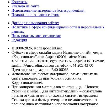
Контакты
Реклама на сайте
Использование материалов korrespondent.net
Правила пользования сайтом
Договор пользования сайтом
Политика в сфере конфиденциальности и персональных
данных
Пользовательское соглашение
Редакция
© 2000-2026, Korrespondent.net
Субъект в сфере онлайн-медиа Название онлайн-медиа -
«КореспонденТ.net» Адрес: 02091, місто Київ,
ХАРКІВСЬКЕ ШОСЕ, будинок 172-Б, офіс 208/1 E-mail:
sunlight@mediadim.com.ua
Телефон: 044-205-43-00
Идентификатор медиа - R40-06068
Использование любых материалов, размещённых на
сайте, разрешается при условии ссылки на
Корреспондент.net.
При копировании материалов со страницы «Новости
Украины и мира», для интернет-изданий – обязательна
прямая открытая для поисковых систем гиперссылка.
Ссылка должна быть размещена в независимости от
полного либо частичного использования материалов.