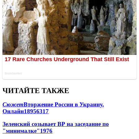
ЧИТАЙТЕ ТАКЖЕ
Сюжет
Вторжение России в Украину.
Онлайн
189
56
317
Зеленский созывает ВР на заседание по
"минималке"
19
76