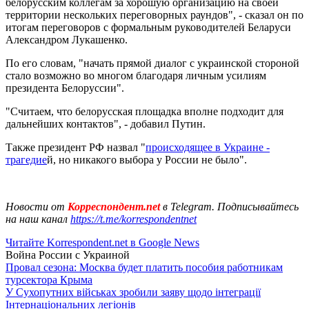
белорусским коллегам за хорошую организацию на своей
территории нескольких переговорных раундов", - сказал он по
итогам переговоров с формальным руководителей Беларуси
Александром Лукашенко.
По его словам, "начать прямой диалог с украинской стороной
стало возможно во многом благодаря личным усилиям
президента Белоруссии".
"Считаем, что белорусская площадка вполне подходит для
дальнейших контактов", - добавил Путин.
Также президент РФ назвал "
происходящее в Украине -
трагедие
й, но никакого выбора у России не было".
Новости от
Корреспондент.net
в Telegram. Подписывайтесь
на наш канал
https://t.me/korrespondentnet
Читайте Korrespondent.net в Google News
Война России с Украиной
Провал сезона: Москва будет платить пособия работникам
турсектора Крыма
У Сухопутних військах зробили заяву щодо інтеграції
Інтернаціональних легіонів