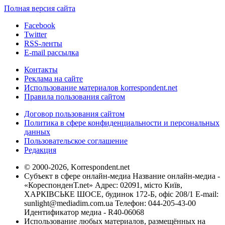
Полная версия сайта
Facebook
Twitter
RSS-ленты
E-mail рассылка
Контакты
Реклама на сайте
Использование материалов korrespondent.net
Правила пользования сайтом
Договор пользования сайтом
Политика в сфере конфиденциальности и персональных
данных
Пользовательское соглашение
Редакция
© 2000-2026, Korrespondent.net
Субъект в сфере онлайн-медиа Название онлайн-медиа -
«КореспонденТ.net» Адрес: 02091, місто Київ,
ХАРКІВСЬКЕ ШОСЕ, будинок 172-Б, офіс 208/1 E-mail:
sunlight@mediadim.com.ua
Телефон: 044-205-43-00
Идентификатор медиа - R40-06068
Использование любых материалов, размещённых на