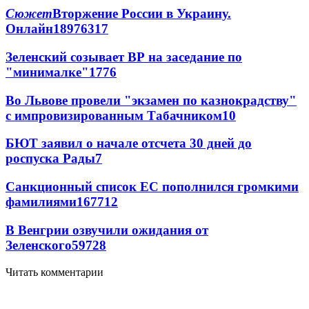
Сюжет
Вторжение России в Украину.
Онлайн
189
76
317
Зеленский созывает ВР на заседание по
"минималке"
17
76
Во Львове провели "экзамен по казнокрадству"
с импровизированным Табачником
10
БЮТ заявил о начале отсчета 30 дней до
роспуска Рады
7
Санкционный список ЕС пополнился громкими
фамилиями
167
7
12
В Венгрии озвучили ожидания от
Зеленского
59
7
28
Читать комментарии