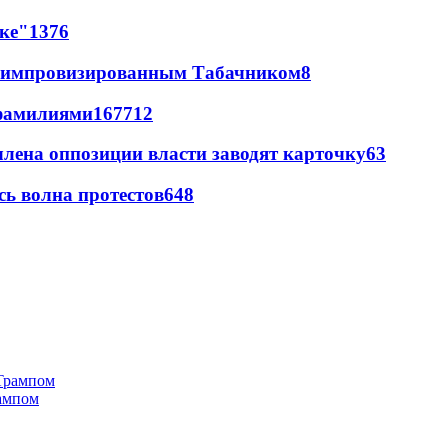
лке"
13
76
 с импровизированным Табачником
8
фамилиями
167
7
12
члена оппозиции власти заводят карточку
6
3
ь волна протестов
6
48
рампом