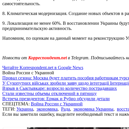
самостоятельность.
8. Климатическая модернизация. Создание новых объектов в 
9. Локализация не менее 60%. В восстановлении Украины будут
предпринимательскую активность.
Напомним, по оценкам на данный момент на реконструкцию 
Новости от
Корреспондент.net
в Telegram. Подписывайтесь н
Читайте Korrespondent.net в Google News
Война России с Украиной
Провал сезона: Москва будет платить пособия работникам тур
У Сухопутних військах зробили заяву щодо інтеграції Інтернац
Взрыв в Сыктывкаре: возросло количество пострадавших
Стали известны объемы отключений в пятницу
Встреча президентов: Ермак и Рубио обсудили детали
СПЕЦТЕМА:
Война России с Украиной
ТЕГИ:
Украина
,
экономика
,
Рада
,
экономика Украины
,
восст
Если вы заметили ошибку, выделите необходимый текст и нажми