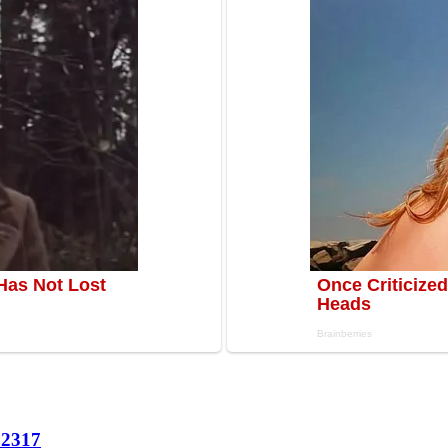
62
317