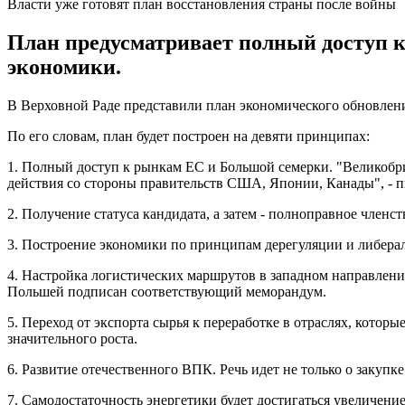
Власти уже готовят план восстановления страны после войны
План предусматривает полный доступ к
экономики.
В Верховной Раде представили план экономического обновле
По его словам, план будет построен на девяти принципах:
1. Полный доступ к рынкам ЕС и Большой семерки. "Великобр
действия со стороны правительств США, Японии, Канады", - 
2. Получение статуса кандидата, а затем - полноправное членст
3. Построение экономики по принципам дерегуляции и либера
4. Настройка логистических маршрутов в западном направлени
Польшей подписан соответствующий меморандум.
5. Переход от экспорта сырья к переработке в отраслях, котор
значительного роста.
6. Развитие отечественного ВПК. Речь идет не только о закупке
7. Самодостаточность энергетики будет достигаться увеличени