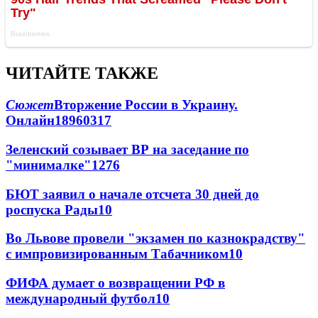
ЧИТАЙТЕ ТАКЖЕ
Сюжет
Вторжение России в Украину.
Онлайн
189
60
317
Зеленский созывает ВР на заседание по
"минималке"
12
76
БЮТ заявил о начале отсчета 30 дней до
роспуска Рады
10
Во Львове провели "экзамен по казнокрадству"
с импровизированным Табачником
10
ФИФА думает о возвращении РФ в
международный футбол
10