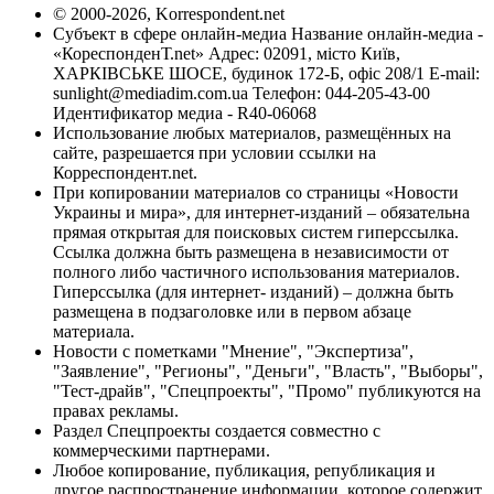
© 2000-2026, Korrespondent.net
Субъект в сфере онлайн-медиа Название онлайн-медиа -
«КореспонденТ.net» Адрес: 02091, місто Київ,
ХАРКІВСЬКЕ ШОСЕ, будинок 172-Б, офіс 208/1 E-mail:
sunlight@mediadim.com.ua
Телефон: 044-205-43-00
Идентификатор медиа - R40-06068
Использование любых материалов, размещённых на
сайте, разрешается при условии ссылки на
Корреспондент.net.
При копировании материалов со страницы «Новости
Украины и мира», для интернет-изданий – обязательна
прямая открытая для поисковых систем гиперссылка.
Ссылка должна быть размещена в независимости от
полного либо частичного использования материалов.
Гиперссылка (для интернет- изданий) – должна быть
размещена в подзаголовке или в первом абзаце
материала.
Новости с пометками "Мнение", "Экспертиза",
"Заявление", "Регионы", "Деньги", "Власть", "Выборы",
"Тест-драйв", "Спецпроекты", "Промо" публикуются на
правах рекламы.
Раздел Спецпроекты создается совместно с
коммерческими партнерами.
Любое копирование, публикация, републикация и
другое распространение информации, которое содержит