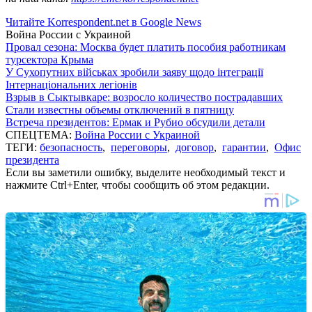
Читайте Korrespondent.net в Google News
Война России с Украиной
Провал сезона: Москва будет платить пособия работникам
турсектора Крыма
У Сухопутних військах зробили заяву щодо інтеграції
Інтернаціональних легіонів
Взрыв в Сыктывкаре: возросло количество пострадавших
Стали известны объемы отключений в пятницу
Встреча президентов: Ермак и Рубио обсудили детали
СПЕЦТЕМА:
Война России с Украиной
ТЕГИ:
безопасность
,
переговоры
,
договор
,
гарантии
,
Офис
президента
Если вы заметили ошибку, выделите необходимый текст и
нажмите Ctrl+Enter, чтобы сообщить об этом редакции.