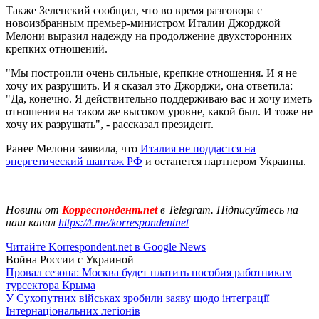
Также Зеленский сообщил, что во время разговора с
новоизбранным премьер-министром Италии Джорджой
Мелони выразил надежду на продолжение двухсторонних
крепких отношений.
"Мы построили очень сильные, крепкие отношения. И я не
хочу их разрушить. И я сказал это Джорджи, она ответила:
"Да, конечно. Я действительно поддерживаю вас и хочу иметь
отношения на таком же высоком уровне, какой был. И тоже не
хочу их разрушать", - рассказал президент.
Ранее Мелони заявила, что
Италия не поддастся на
энергетический шантаж РФ
и останется партнером Украины.
Новини от
Корреспондент.net
в Telegram. Підписуйтесь на
наш канал
https://t.me/korrespondentnet
Читайте Korrespondent.net в Google News
Война России с Украиной
Провал сезона: Москва будет платить пособия работникам
турсектора Крыма
У Сухопутних військах зробили заяву щодо інтеграції
Інтернаціональних легіонів