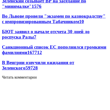
Зеленский созывает ВР на заседание по
"минималке"
15
76
Во Львове провели "экзамен по казнокрадству"
с импровизированным Табачником
10
БЮТ заявил о начале отсчета 30 дней до
роспуска Рады
7
Санкционный список ЕС пополнился громкими
фамилиями
167
7
12
В Венгрии озвучили ожидания от
Зеленского
59
7
28
Читать комментарии