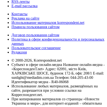
RSS-ленты
E-mail рассылка
Контакты
Реклама на сайте
Использование материалов korrespondent.net
Правила пользования сайтом
Договор пользования сайтом
Политика в сфере конфиденциальности и персональных
данных
Пользовательское соглашение
Редакция
© 2000-2026, Korrespondent.net
Субъект в сфере онлайн-медиа Название онлайн-медиа -
«КореспонденТ.net» Адрес: 02091, місто Київ,
ХАРКІВСЬКЕ ШОСЕ, будинок 172-Б, офіс 208/1 E-mail:
sunlight@mediadim.com.ua
Телефон: 044-205-43-00
Идентификатор медиа - R40-06068
Использование любых материалов, размещённых на
сайте, разрешается при условии ссылки на
Корреспондент.net.
При копировании материалов со страницы «Новости
Украины и мира», для интернет-изданий – обязательна