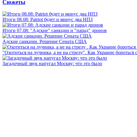
Сюжеты
Итоги 08.08: Patriot будет и минус два НПЗ
Итоги 07.08: "Адские" санкции и "парад" дронов
Адские санкции. Решение Сената США
"Охотиться на лучника, а не на стрелу". Как Украине бороться 
Загадочный звук напугал Москву: что это было