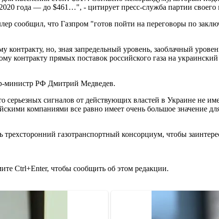
я 2020 года — до $461…", - цитирует пресс-служба партии своего 
р сообщил, что Газпром "готов пойти на переговоры по заклю
му контракту, но, зная запредельный уровень, заоблачный уровен
ому контракту прямых поставок российского газа на украинский 
ер-министр РФ Дмитрий Медведев.
-то серьезных сигналов от действующих властей в Украине не и
йскими компаниями все равно имеет очень большое значение для 
ть трехсторонний газотранспортный консорциум, чтобы заинтерес
те Ctrl+Enter, чтобы сообщить об этом редакции.