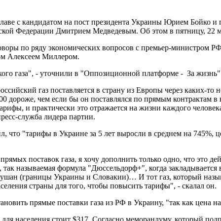
главе с кандидатом на пост президента Украины Юрием Бойко и
ской Федерации Дмитрием Медведевым. Об этом в пятницу, 22 м
еговоры по ряду экономических вопросов с премьер-министром 
ром Алексеем Миллером.
ого газа", - уточнили в "Оппозиционной платформе - За жизнь"
оссийский газ поставляется в страну из Европы через каких-то н
100 дороже, чем если бы он поставлялся по прямым контрактам в 
рифы, и практически это отражается на жизни каждого человека
пресс-служба лидера партии.
л, что "тарифы в Украине за 5 лет выросли в среднем на 745%, 
прямых поставок газа, я хочу дополнить только одно, что это де
 так называемая формула "Дюссельдорф+", когда закладывается в
шан (границы Украины и Словакии)… И тот газ, который называ
селения страны для того, чтобы повысить тарифы", - скалал он.
новить прямые поставки газа из РФ в Украину, "так как цена на
аз для населения стоит $317. Согласно меморандуму, который п