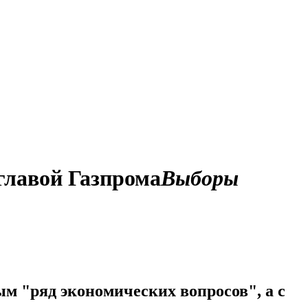
главой Газпрома
Выборы
м "ряд экономических вопросов", а с