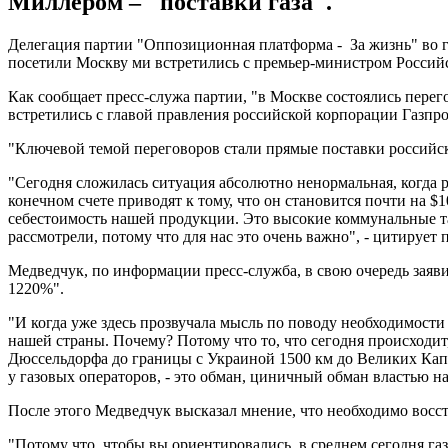
Миллером – "поставки газа".
Делегация партии "Оппозиционная платформа - За жизнь" во 
посетили Москву ми встретились с премьер-министром Россий
Как сообщает пресс-служа партии, "в Москве состоялись пер
встретились с главой правления российской корпорации Газп
"Ключевой темой переговоров стали прямые поставки российск
"Сегодня сложилась ситуация абсолютно ненормальная, когда р
конечном счете приводят к тому, что он становится почти на $
себестоимость нашей продукции. Это высокие коммунальные та
рассмотрели, потому что для нас это очень важно", - цитирует 
Медведчук, по информации пресс-служба, в свою очередь заяви
1220%".
"И когда уже здесь прозвучала мысль по поводу необходимости 
нашей страны. Почему? Потому что то, что сегодня происходит,
Дюссельдорфа до границы с Украиной 1500 км до Великих Капу
у газовых операторов, - это обман, циничный обман властью на
После этого Медведчук высказал мнение, что необходимо восста
"Потому что, чтобы вы ориентировались, в среднем сегодня г