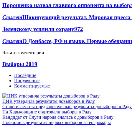
Порошенко назвал главного оппонента на выбор
Сюжет
Шокирующий результат. Мировая пресса
Зеленскому усилили охрану
97
2
Сюжет
О Донбассе, РФ и языке. Первые обещани
Читать комментарии
Выборы 2019
Последние
Популярные
Комментируемые
ЦИК утвердила результаты довыборов в Раду
Стали известны предварительные результаты довыборов в Раду
На Харьковщине стартовали выборы в Раду
Кандидат от Слуги народа снялась с довыборов в Раду
Появились результаты первых выборов в тергромады