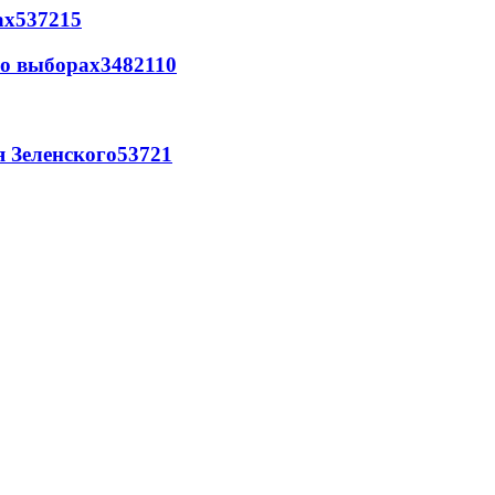
ах
537
2
15
 о выборах
348
2
110
я Зеленского
537
2
1