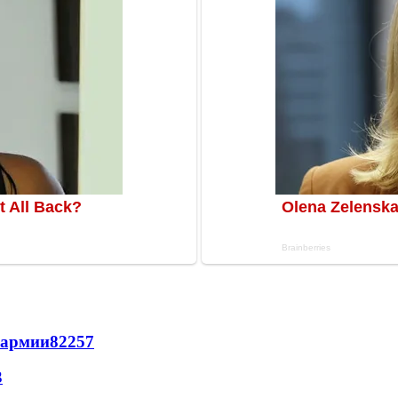
 армии
822
5
7
3