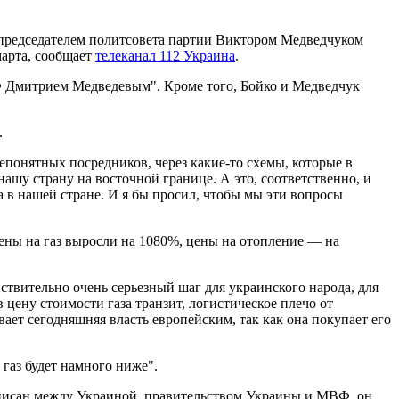
 председателем политсовета партии Виктором Медведчуком
арта, сообщает
телеканал 112 Украина
.
РФ Дмитрием Медведевым". Кроме того, Бойко и Медведчук
.
епонятных посредников, через какие-то схемы, которые в
нашу страну на восточной границе. А это, соответственно, и
 в нашей стране. И я бы просил, чтобы мы эти вопросы
цены на газ выросли на 1080%, цены на отопление — на
йствительно очень серьезный шаг для украинского народа, для
 цену стоимости газа транзит, логистическое плечо от
ет сегодняшняя власть европейским, так как она покупает его
 газ будет намного ниже".
одписан между Украиной, правительством Украины и МВФ, он