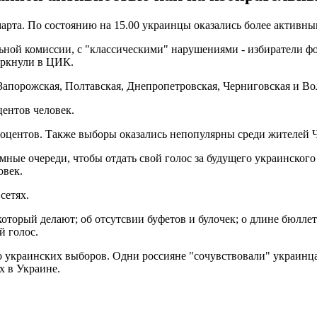
рта. По состоянию на 15.00 украинцы оказались более активными
ьной комиссии, с "классическими" нарушениями - избиратели ф
еркнули в ЦИК.
порожская, Полтавская, Днепропетровская, Черниговская и Волы
центов человек.
роцентов. Также выборы оказались непопулярны среди жителей Ч
ные очереди, чтобы отдать свой голос за будущего украинского 
овек.
сетях.
оторый делают; об отсутсвии буфетов и булочек; о длине бюллет
й голос.
 украинских выборов. Одни россияне "сочувствовали" украинцам
х в Украине.