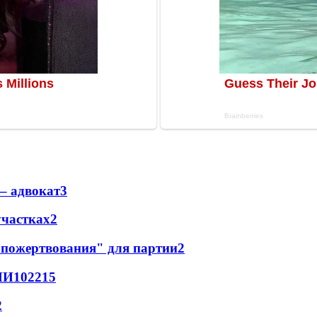
– адвокат
3
участках
2
"пожертвования" для партии
2
МИ
102
2
15
2