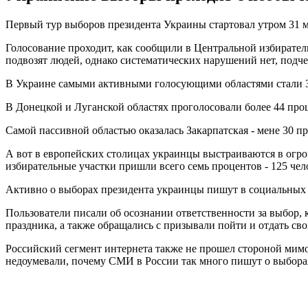
Первый тур выборов президента Украины стартовал утром 31 ма
Голосование проходит, как сообщили в Центральной избирател
подвозят людей, однако систематических нарушений нет, подч
В Украине самыми активными голосующими областями стали За
В Донецкой и Луганской областях проголосовали более 44 про
Самой пассивной областью оказалась Закарпатская - мене 30 п
А вот в европейских столицах украинцы выстраиваются в огром
избирательные участки пришли всего семь процентов - 125 чел
Активно о выборах президента украинцы пишут в социальных 
Пользователи писали об осознании ответственности за выбор, к
праздника, а также обращались с призывали пойти и отдать сво
Российский сегмент интернета также не прошел стороной мимо
недоумевали, почему СМИ в России так много пишут о выбора