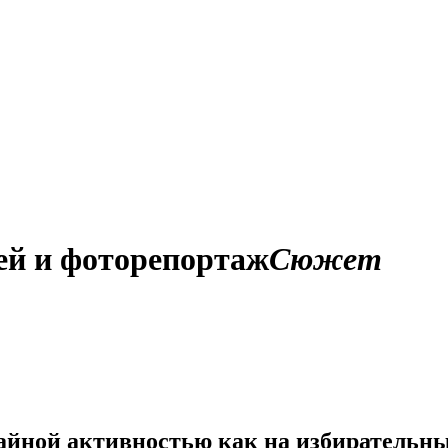
ей и фоторепортаж
Сюжет
йной активностью как на избирательных