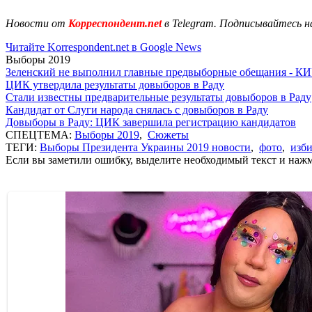
Новости от
Корреспондент.net
в Telegram. Подписывайтесь н
Читайте Korrespondent.net в Google News
Выборы 2019
Зеленский не выполнил главные предвыборные обещания - К
ЦИК утвердила результаты довыборов в Раду
Стали известны предварительные результаты довыборов в Раду
Кандидат от Слуги народа снялась с довыборов в Раду
Довыборы в Раду: ЦИК завершила регистрацию кандидатов
СПЕЦТЕМА:
Выборы 2019
,
Сюжеты
ТЕГИ:
Выборы Президента Украины 2019 новости
,
фото
,
изби
Если вы заметили ошибку, выделите необходимый текст и нажми