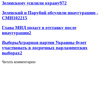
Зеленскому усилили охрану
97
2
Зеленский и Парубий обсудили инаугурацию -
СМИ
102
2
15
Глава МИД подаст в отставку после
инаугурации
2
Выборы
Аграрная партия Украины будет
участвовать в досрочных парламентских
выборах
2
Читать комментарии