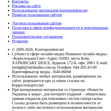
Контакты
Реклама на сайте
Использование материалов korrespondent.net
Правила пользования сайтом
Договор пользования сайтом
Политика в сфере конфиденциальности и персональных
данных
Пользовательское соглашение
Редакция
© 2000-2026, Korrespondent.net
Субъект в сфере онлайн-медиа Название онлайн-медиа -
«КореспонденТ.net» Адрес: 02091, місто Київ,
ХАРКІВСЬКЕ ШОСЕ, будинок 172-Б, офіс 208/1 E-mail:
sunlight@mediadim.com.ua
Телефон: 044-205-43-00
Идентификатор медиа - R40-06068
Использование любых материалов, размещённых на
сайте, разрешается при условии ссылки на
Корреспондент.net.
При копировании материалов со страницы «Новости
Украины и мира», для интернет-изданий – обязательна
прямая открытая для поисковых систем гиперссылка.
Ссылка должна быть размещена в независимости от
полного либо частичного использования материалов.