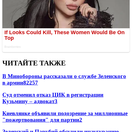
ЧИТАЙТЕ ТАКЖЕ
В Минобороны рассказали о службе Зеленского
в армии
822
5
7
Суд отменил отказ ЦИК в регистрации
Кузьмину – адвокат
3
Киевлянке объявили подозрение за миллионные
"пожертвования" для партии
2
Зеленский и Парубий обсудили инаугурацию -