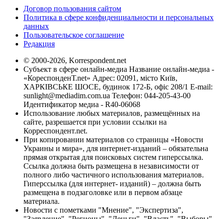
Договор пользования сайтом
Политика в сфере конфиденциальности и персональных
данных
Пользовательское соглашение
Редакция
© 2000-2026, Korrespondent.net
Субъект в сфере онлайн-медиа Название онлайн-медиа -
«КореспонденТ.net» Адрес: 02091, місто Київ,
ХАРКІВСЬКЕ ШОСЕ, будинок 172-Б, офіс 208/1 E-mail:
sunlight@mediadim.com.ua
Телефон: 044-205-43-00
Идентификатор медиа - R40-06068
Использование любых материалов, размещённых на
сайте, разрешается при условии ссылки на
Корреспондент.net.
При копировании материалов со страницы «Новости
Украины и мира», для интернет-изданий – обязательна
прямая открытая для поисковых систем гиперссылка.
Ссылка должна быть размещена в независимости от
полного либо частичного использования материалов.
Гиперссылка (для интернет- изданий) – должна быть
размещена в подзаголовке или в первом абзаце
материала.
Новости с пометками "Мнение", "Экспертиза",
"Заявление", "Регионы", "Деньги", "Власть", "Выборы",