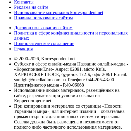
Контакты
Реклама на сайте
Использование материалов korrespondent.net
Правила пользования сайтом
Договор пользования сайтом
Политика в сфере конфиденциальности и персональных
данных
Пользовательское соглашение
Редакция
© 2000-2026, Korrespondent.net
Субъект в сфере онлайн-медиа Название онлайн-медиа -
«КореспонденТ.net» Адрес: 02091, місто Київ,
ХАРКІВСЬКЕ ШОСЕ, будинок 172-Б, офіс 208/1 E-mail:
sunlight@mediadim.com.ua
Телефон: 044-205-43-00
Идентификатор медиа - R40-06068
Использование любых материалов, размещённых на
сайте, разрешается при условии ссылки на
Корреспондент.net.
При копировании материалов со страницы «Новости
Украины и мира», для интернет-изданий – обязательна
прямая открытая для поисковых систем гиперссылка.
Ссылка должна быть размещена в независимости от
полного либо частичного использования материалов.