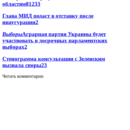
областям
81
2
33
Глава МИД подаст в отставку после
инаугурации
2
Выборы
Аграрная партия Украины будет
участвовать в досрочных парламентских
выборах
2
Стенограмма консультации с Зеленским
вызвала споры
2
3
Читать комментарии