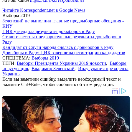
на наш канал
https://t.me/korrespondentnet
Читайте Korrespondent.net в Google News
Выборы 2019
Зеленский не выполнил главные предвыборные обещания -
КИУ
ЦИК утвердила результаты довыборов в Раду
Стали известны предварительные результаты довыборов в
Раду
Кандидат от Слуги народа снялась с довыборов в Раду
Довыборы в Раду: ЦИК завершила регистрацию кандидатов
СПЕЦТЕМА:
Выборы 2019
ТЕГИ:
Выборы Президента Украины 2019 новости
,
Выборы
,
инаугурация
,
Владимир Зеленский
,
Инаугурация президента
Украины
Если вы заметили ошибку, выделите необходимый текст и
нажмите Ctrl+Enter, чтобы сообщить об этом редакции.