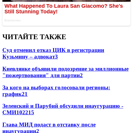
ЧИТАЙТЕ ТАКЖЕ
Суд отменил отказ ЦИК в регистрации
Кузьмину – адвокат
3
Киевлянке объявили подозрение за миллионные
"пожертвования" для партии
2
За кого на выборах голосовали регионы:
график
2
1
Зеленский и Парубий обсудили инаугурацию -
СМИ
102
2
15
Глава МИД подаст в отставку после
инаугурации
2