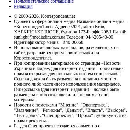
Пользовательское соглашение
Редакция
© 2000-2026, Korrespondent.net
Субъект в сфере онлайн-медиа Название онлайн-медиа -
«КореспонденТ.net» Адрес: 02091, місто Київ,
ХАРКІВСЬКЕ ШОСЕ, будинок 172-Б, офіс 208/1 E-mail:
sunlight@mediadim.com.ua
Телефон: 044-205-43-00
Идентификатор медиа - R40-06068
Использование любых материалов, размещённых на
сайте, разрешается при условии ссылки на
Корреспондент.net.
При копировании материалов со страницы «Новости
Украины и мира», для интернет-изданий – обязательна
прямая открытая для поисковых систем гиперссылка.
Ссылка должна быть размещена в независимости от
полного либо частичного использования материалов.
Гиперссылка (для интернет- изданий) – должна быть
размещена в подзаголовке или в первом абзаце
материала.
Новости с пометками "Мнение", "Экспертиза",
"Заявление", "Регионы", "Деньги", "Власть", "Выборы",
"Тест-драйв", "Спецпроекты", "Промо" публикуются на
правах рекламы.
Раздел Спецпроекты создается совместно с