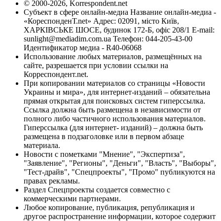
© 2000-2026, Korrespondent.net
Субъект в сфере онлайн-медиа Название онлайн-медиа -
«КореспонденТ.net» Адрес: 02091, місто Київ,
ХАРКІВСЬКЕ ШОСЕ, будинок 172-Б, офіс 208/1 E-mail:
sunlight@mediadim.com.ua
Телефон: 044-205-43-00
Идентификатор медиа - R40-06068
Использование любых материалов, размещённых на
сайте, разрешается при условии ссылки на
Корреспондент.net.
При копировании материалов со страницы «Новости
Украины и мира», для интернет-изданий – обязательна
прямая открытая для поисковых систем гиперссылка.
Ссылка должна быть размещена в независимости от
полного либо частичного использования материалов.
Гиперссылка (для интернет- изданий) – должна быть
размещена в подзаголовке или в первом абзаце
материала.
Новости с пометками "Мнение", "Экспертиза",
"Заявление", "Регионы", "Деньги", "Власть", "Выборы",
"Тест-драйв", "Спецпроекты", "Промо" публикуются на
правах рекламы.
Раздел Спецпроекты создается совместно с
коммерческими партнерами.
Любое копирование, публикация, републикация и
другое распространение информации, которое содержит