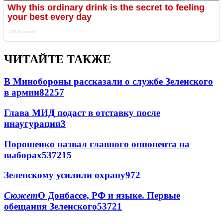
ЧИТАЙТЕ ТАКЖЕ
В Минобороны рассказали о службе Зеленского
в армии
822
5
7
Глава МИД подаст в отставку после
инаугурации
3
Порошенко назвал главного оппонента на
выборах
537
2
15
Зеленскому усилили охрану
97
2
Сюжет
О Донбассе, РФ и языке. Первые
обещания Зеленского
537
2
1