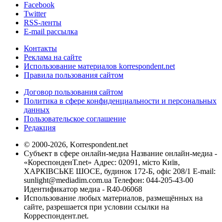
Facebook
Twitter
RSS-ленты
E-mail рассылка
Контакты
Реклама на сайте
Использование материалов korrespondent.net
Правила пользования сайтом
Договор пользования сайтом
Политика в сфере конфиденциальности и персональных
данных
Пользовательское соглашение
Редакция
© 2000-2026, Korrespondent.net
Субъект в сфере онлайн-медиа Название онлайн-медиа -
«КореспонденТ.net» Адрес: 02091, місто Київ,
ХАРКІВСЬКЕ ШОСЕ, будинок 172-Б, офіс 208/1 E-mail:
sunlight@mediadim.com.ua
Телефон: 044-205-43-00
Идентификатор медиа - R40-06068
Использование любых материалов, размещённых на
сайте, разрешается при условии ссылки на
Корреспондент.net.