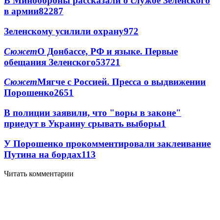
В Минобороны рассказали о службе Зеленского
в армии
822
8
7
Зеленскому усилили охрану
97
2
Сюжет
О Донбассе, РФ и языке. Первые
обещания Зеленского
537
2
1
Сюжет
Мягче с Россией. Пресса о выдвижении
Порошенко
265
1
В полиции заявили, что "воры в законе"
приедут в Украину срывать выборы
1
У Порошенко прокомментировали заклеивание
Путина на бордах
1
13
Читать комментарии