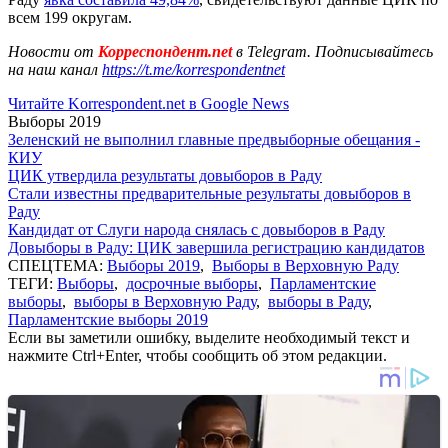
всем 199 округам.
Новости от
Корреспондент.net
в Telegram. Подписывайтесь
на наш канал
https://t.me/korrespondentnet
Читайте Korrespondent.net в Google News
Выборы 2019
Зеленский не выполнил главные предвыборные обещания -
КИУ
ЦИК утвердила результаты довыборов в Раду
Стали известны предварительные результаты довыборов в
Раду
Кандидат от Слуги народа снялась с довыборов в Раду
Довыборы в Раду: ЦИК завершила регистрацию кандидатов
СПЕЦТЕМА:
Выборы 2019
,
Выборы в Верховную Раду
ТЕГИ:
Выборы
,
досрочные выборы
,
Парламентские
выборы
,
выборы в Верховную Раду
,
выборы в Раду
,
Парламентские выборы 2019
Если вы заметили ошибку, выделите необходимый текст и
нажмите Ctrl+Enter, чтобы сообщить об этом редакции.