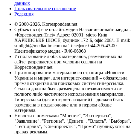
данных
Пользовательское соглашение
Редакция
© 2000-2026, Korrespondent.net
Субъект в сфере онлайн-медиа Название онлайн-медиа -
«КореспонденТ.net» Адрес: 02091, місто Київ,
ХАРКІВСЬКЕ ШОСЕ, будинок 172-Б, офіс 208/1 E-mail:
sunlight@mediadim.com.ua
Телефон: 044-205-43-00
Идентификатор медиа - R40-06068
Использование любых материалов, размещённых на
сайте, разрешается при условии ссылки на
Корреспондент.net.
При копировании материалов со страницы «Новости
Украины и мира», для интернет-изданий – обязательна
прямая открытая для поисковых систем гиперссылка.
Ссылка должна быть размещена в независимости от
полного либо частичного использования материалов.
Гиперссылка (для интернет- изданий) – должна быть
размещена в подзаголовке или в первом абзаце
материала.
Новости с пометками "Мнение", "Экспертиза",
"Заявление", "Регионы", "Деньги", "Власть", "Выборы",
"Тест-драйв", "Спецпроекты", "Промо" публикуются на
правах рекламы.