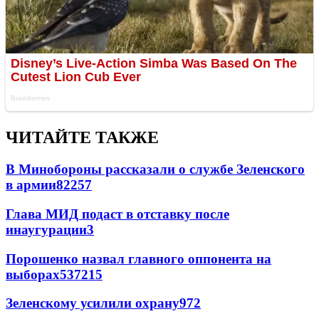
ЧИТАЙТЕ ТАКЖЕ
В Минобороны рассказали о службе Зеленского
в армии
822
5
7
Глава МИД подаст в отставку после
инаугурации
3
Порошенко назвал главного оппонента на
выборах
537
2
15
Зеленскому усилили охрану
97
2