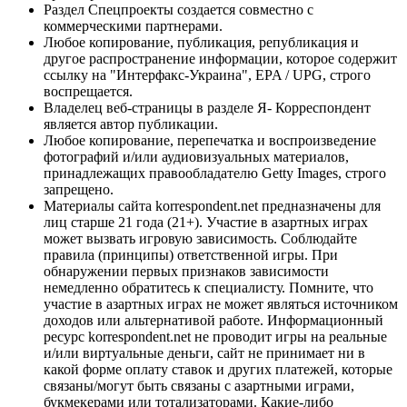
Раздел Спецпроекты создается совместно с
коммерческими партнерами.
Любое копирование, публикация, републикация и
другое распространение информации, которое содержит
ссылку на "Интерфакс-Украина", EPA / UPG, строго
воспрещается.
Владелец веб-страницы в разделе Я- Корреспондент
является автор публикации.
Любое копирование, перепечатка и воспроизведение
фотографий и/или аудиовизуальных материалов,
принадлежащих правообладателю Getty Images, строго
запрещено.
Материалы сайта korrespondent.net предназначены для
лиц старше 21 года (21+). Участие в азартных играх
может вызвать игровую зависимость. Соблюдайте
правила (принципы) ответственной игры. При
обнаружении первых признаков зависимости
немедленно обратитесь к специалисту. Помните, что
участие в азартных играх не может являться источником
доходов или альтернативой работе. Информационный
ресурс korrespondent.net не проводит игры на реальные
и/или виртуальные деньги, сайт не принимает ни в
какой форме оплату ставок и других платежей, которые
связаны/могут быть связаны с азартными играми,
букмекерами или тотализаторами. Какие-либо