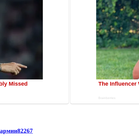
 армии
822
6
7