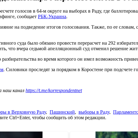
счете голосов в 64-м округе на выборах в Раду, где баллотиро
ифинге, сообщает
РБК-Украина
.
яние на подведение итогов голосования. Также, по ее словам, су
вного суда было обязано провести перерасчет на 292 избирател
ть, что вчера седьмой апелляционный суд отменил решение жито
о разбирательства во время которого он имел возможность приве
ом
. Силовики проследят за порядком в Коростене при подсчете г
а наш канал
https://t.me/korrespondentnet
ры в Верховную Раду
,
Пашинский
,
выборы в Раду
,
Парламентс
те Ctrl+Enter, чтобы сообщить об этом редакции.