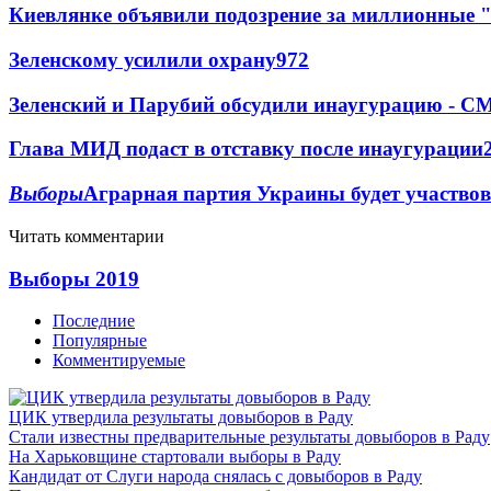
Киевлянке объявили подозрение за миллионные 
Зеленскому усилили охрану
97
2
Зеленский и Парубий обсудили инаугурацию - С
Глава МИД подаст в отставку после инаугурации
Выборы
Аграрная партия Украины будет участво
Читать комментарии
Выборы 2019
Последние
Популярные
Комментируемые
ЦИК утвердила результаты довыборов в Раду
Стали известны предварительные результаты довыборов в Раду
На Харьковщине стартовали выборы в Раду
Кандидат от Слуги народа снялась с довыборов в Раду