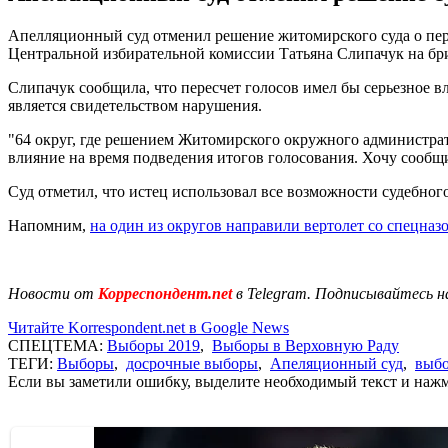
Апелляционный суд отменил решение житомирского суда о пере
Центральной избирательной комиссии Татьяна Слипачук на бр
Слипачук сообщила, что пересчет голосов имел бы серьезное вли
является свидетельством нарушения.
"64 округ, где решением Житомирского окружного администрати
влияние на время подведения итогов голосования. Хочу сообщи
Суд отметил, что истец использовал все возможности судебног
Напомним,
на один из округов направили вертолет со спецназ
Новости от
Корреспондент.net
в Telegram. Подписывайтесь н
Читайте Korrespondent.net в Google News
СПЕЦТЕМА:
Выборы 2019
,
Выборы в Верховную Раду
ТЕГИ:
Выборы
,
досрочные выборы
,
Апеляционный суд
,
выбо
Если вы заметили ошибку, выделите необходимый текст и нажми