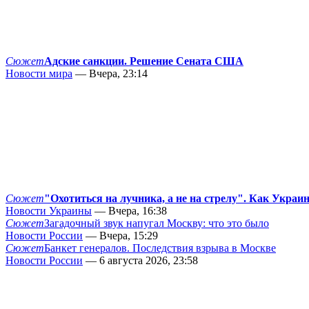
Сюжет
Адские санкции. Решение Сената США
Новости мира
— Вчера, 23:14
Сюжет
"Охотиться на лучника, а не на стрелу". Как Украи
Новости Украины
— Вчера, 16:38
Сюжет
Загадочный звук напугал Москву: что это было
Новости России
— Вчера, 15:29
Сюжет
Банкет генералов. Последствия взрыва в Москве
Новости России
— 6 августа 2026, 23:58