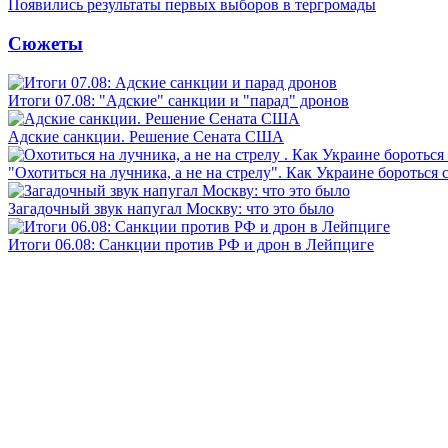
Появились результаты первых выборов в тергромады
Сюжеты
Итоги 07.08: "Адские" санкции и "парад" дронов
Адские санкции. Решение Сената США
"Охотиться на лучника, а не на стрелу". Как Украине бороться 
Загадочный звук напугал Москву: что это было
Итоги 06.08: Санкции против РФ и дрон в Лейпциге