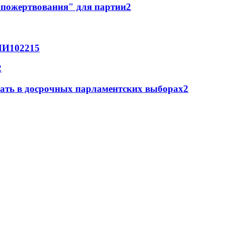
"пожертвования" для партии
2
МИ
102
2
15
2
вать в досрочных парламентских выборах
2