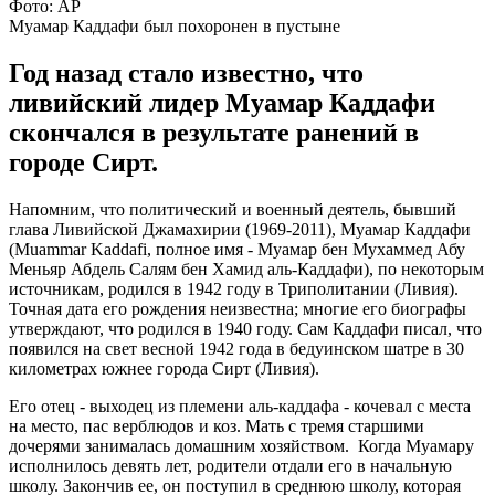
Фото: АР
Муамар Каддафи был похоронен в пустыне
Год назад стало известно, что
ливийский лидер Муамар Каддафи
скончался в результате ранений в
городе Сирт.
Напомним, что политический и военный деятель, бывший
глава Ливийской Джамахирии (1969-2011), Муамар Каддафи
(Muammar Kaddafi, полное имя - Муамар бен Мухаммед Абу
Меньяр Абдель Салям бен Хамид аль-Каддафи), по некоторым
источникам, родился в 1942 году в Триполитании (Ливия).
Точная дата его рождения неизвестна; многие его биографы
утверждают, что родился в 1940 году. Сам Каддафи писал, что
появился на свет весной 1942 года в бедуинском шатре в 30
километрах южнее города Сирт (Ливия).
Его отец - выходец из племени аль-каддафа - кочевал с места
на место, пас верблюдов и коз. Мать с тремя старшими
дочерями занималась домашним хозяйством. Когда Муамару
исполнилось девять лет, родители отдали его в начальную
школу. Закончив ее, он поступил в среднюю школу, которая