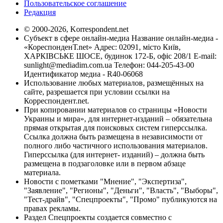
Пользовательское соглашение
Редакция
© 2000-2026, Korrespondent.net
Субъект в сфере онлайн-медиа Название онлайн-медиа -
«КореспонденТ.net» Адрес: 02091, місто Київ,
ХАРКІВСЬКЕ ШОСЕ, будинок 172-Б, офіс 208/1 E-mail:
sunlight@mediadim.com.ua
Телефон: 044-205-43-00
Идентификатор медиа - R40-06068
Использование любых материалов, размещённых на
сайте, разрешается при условии ссылки на
Корреспондент.net.
При копировании материалов со страницы «Новости
Украины и мира», для интернет-изданий – обязательна
прямая открытая для поисковых систем гиперссылка.
Ссылка должна быть размещена в независимости от
полного либо частичного использования материалов.
Гиперссылка (для интернет- изданий) – должна быть
размещена в подзаголовке или в первом абзаце
материала.
Новости с пометками "Мнение", "Экспертиза",
"Заявление", "Регионы", "Деньги", "Власть", "Выборы",
"Тест-драйв", "Спецпроекты", "Промо" публикуются на
правах рекламы.
Раздел Спецпроекты создается совместно с