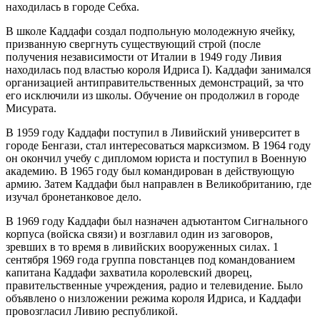
находилась в городе Себха.
В школе Каддафи создал подпольную молодежную ячейку,
призванную свергнуть существующий строй (после
получения независимости от Италии в 1949 году Ливия
находилась под властью короля Идриса I). Каддафи занимался
организацией антиправительственных демонстраций, за что
его исключили из школы. Обучение он продолжил в городе
Мисурата.
В 1959 году Каддафи поступил в Ливийский университет в
городе Бенгази, стал интересоваться марксизмом. В 1964 году
он окончил учебу с дипломом юриста и поступил в Военную
академию. В 1965 году был командирован в действующую
армию. Затем Каддафи был направлен в Великобританию, где
изучал бронетанковое дело.
В 1969 году Каддафи был назначен адъютантом Сигнального
корпуса (войска связи) и возглавил один из заговоров,
зревших в то время в ливийских вооруженных силах. 1
сентября 1969 года группа повстанцев под командованием
капитана Каддафи захватила королевский дворец,
правительственные учреждения, радио и телевидение. Было
объявлено о низложении режима короля Идриса, и Каддафи
провозгласил Ливию республикой.