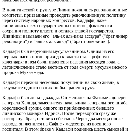
В политической структуре Ливии появились революционные
комитеты, призванные проводить революционную политику
через систему народных конгрессов. Каддафи, даже
лишившись всех государственных постов, фактически
сохранил полноту власти и остался главой государства.
Ливийцы называли его "аль-ах аль-каид ассаура" ("брат лидер
революции") и "аль-ах аль-акыд" ("брат-полковник").
Каддафи был верующим мусульманином. Одним из его
первых шагов после прихода к власти стала реформа
календаря: в нем были изменены названия месяцев года, а
летоисчисление стало вестись от года смерти мусульманского
пророка Мухаммеда.
Каддафи пережил несколько покушений на свою жизнь, в
результате одного из них он был ранен в руку.
Каддафи был женат дважды. Он женился на Фатиме - дочери
генерала Халида, заместителя начальника генерального штаба
королевской армии, одного из приближенных бывшего
ливийского монарха Идриса. После переворота сразу же
расторгнул брак, оставив себе сына. Через два месяца после
развода он женился на Сафие - медсестре из военного
госпиталя. В этом браке у Каддафи родились шесть сыновей и