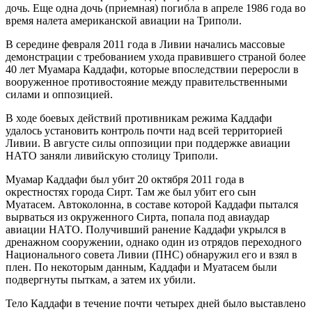
дочь. Еще одна дочь (приемная) погибла в апреле 1986 года во
время налета американской авиации на Триполи.
В середине февраля 2011 года в Ливии начались массовые
демонстрации с требованием ухода правившего страной более
40 лет Муамара Каддафи, которые впоследствии переросли в
вооруженное противостояние между правительственными
силами и оппозицией.
В ходе боевых действий противникам режима Каддафи
удалось установить контроль почти над всей территорией
Ливии. В августе силы оппозиции при поддержке авиации
НАТО заняли ливийскую столицу Триполи.
Муамар Каддафи был убит 20 октября 2011 года в
окрестностях города Сирт. Там же был убит его сын
Муатасем. Автоколонна, в составе которой Каддафи пытался
вырваться из окруженного Сирта, попала под авиаудар
авиации НАТО. Получивший ранение Каддафи укрылся в
дренажном сооружении, однако один из отрядов переходного
Национального совета Ливии (ПНС) обнаружил его и взял в
плен. По некоторым данным, Каддафи и Муатасем были
подвергнуты пыткам, а затем их убили.
Тело Каддафи в течение почти четырех дней было выставлено