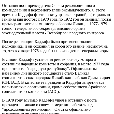
Он занял пост председателя Совета революционного
командования и верховного главнокомандующего. С этого
времени Каддафи фактически управлял страной, официально
занимая ряд постов: с 1970 года по 1972 год он занимал посты
премьер-министра и министра обороны Ливии, в 1977-1979
годах - генерального секретаря высшего органа
законодательной власти - Всеобщего народного конгресса.
После революции Каддафи было присвоено звание
полковника, и он сохранил за собой это звание, несмотря на
то, что в январе 1976 года был произведен в генерал-майоры.
В Ливии Каддафи установил режим, основу которого
составили народные комитеты и собрания, в марте 1977 года
провозгласил "народную республику". Официальным
названием ливийского государства стало Великая
социалистическая народная Ливийская арабская Джамахирия
(СНЛАД). В качестве ее президента Каддафи запретил все
политические организации, кроме собственного Арабского
социалистического союза (АСС).
В 1979 году Муамар Каддафи ушел в отставку с поста
президента, заявив о своем намерении работать над
"продолжением революции". Он стал официально
именоваться лидером революции.