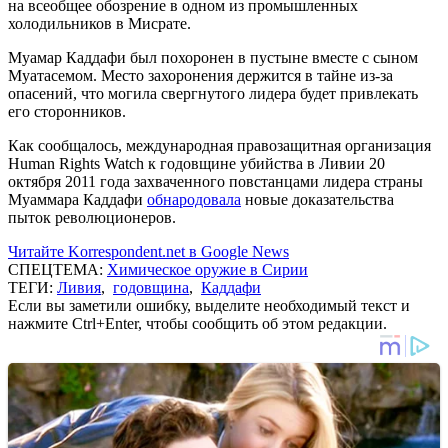
на всеобщее обозрение в одном из промышленных
холодильников в Мисрате.
Муамар Каддафи был похоронен в пустыне вместе с сыном
Муатасемом. Место захоронения держится в тайне из-за
опасений, что могила свергнутого лидера будет привлекать
его сторонников.
Как сообщалось, международная правозащитная организация
Human Rights Watch к годовщине убийства в Ливии 20
октября 2011 года захваченного повстанцами лидера страны
Муаммара Каддафи
обнародовала
новые доказательства
пыток революционеров.
Читайте Korrespondent.net в Google News
СПЕЦТЕМА:
Химическое оружие в Сирии
ТЕГИ:
Ливия
,
годовщина
,
Каддафи
Если вы заметили ошибку, выделите необходимый текст и
нажмите Ctrl+Enter, чтобы сообщить об этом редакции.