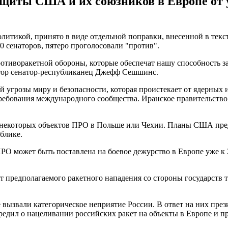
ащиты США и их союзников в Европе от 
итикой, принято в виде отдельной поправки, внесенной в текст
 сенаторов, пятеро проголосовали "против".
ротиворакетной обороны, которые обеспечат нашу способность 
автор сенатор-республиканец Джефф Сешшинс.
 угрозы миру и безопасности, которая проистекает от ядерных
ребования международного сообщества. Иранское правительств
екоторых объектов ПРО в Польше или Чехии. Планы США предп
блике.
РО может быть поставлена на боевое дежурство в Европе уже к 
предполагаемого ракетного нападения со стороны государств т
ызвали категорическое неприятие России. В ответ на них през
дил о нацеливании российских ракет на объекты в Европе и п