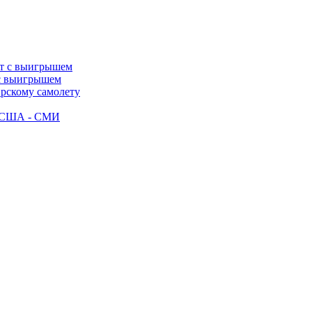
 с выигрышем
ирскому самолету
ак США - СМИ