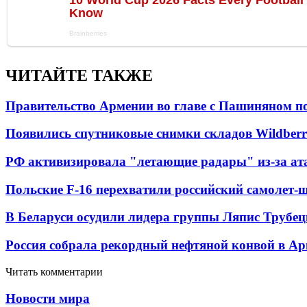
ЧИТАЙТЕ ТАКЖЕ
Правительство Армении во главе с Пашиняном по
Появились спутниковые снимки складов Wildberr
РФ активизировала "летающие радары" из-за а
Польские F-16 перехватили российский самолет-
В Беларуси осудили лидера группы Ляпис Трубе
Россия собрала рекордный нефтяной конвой в Ар
Читать комментарии
Новости мира