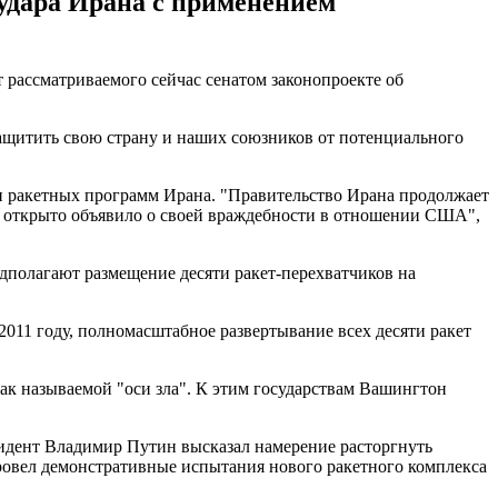
удара Ирана с применением
 рассматриваемого сейчас сенатом законопроекте об
защитить свою страну и наших союзников от потенциального
 и ракетных программ Ирана. "Правительство Ирана продолжает
о открыто объявило о своей враждебности в отношении США",
олагают размещение десяти ракет-перехватчиков на
2011 году, полномасштабное развертывание всех десяти ракет
ак называемой "оси зла". К этим государствам Вашингтон
идент Владимир Путин высказал намерение расторгнуть
ровел демонстративные испытания нового ракетного комплекса