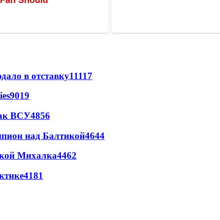
дало в отставку
11117
ies
9019
так ВСУ
4856
шпион над Балтикой
4644
цкой Михалка
4462
ктике
4181