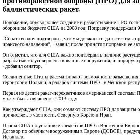
противоракетной обороны (ПРО) для з
баллистических ракет.
Положение, объявляющее создание и развертывание ПРО госпол
оборонном бюджете США на 2008 год. Поправку поддержали 90
"Сенат сегодня подтвердил, что мы должны создать системы п
иранского нападения", - заявил после принятия поправки ее 
Он отметил, что для США важно подтвердить наличие растущей
разрабатывать усовершенствованные вооружения, игнорируя т
- добавил сенатор.
Соединенные Штаты рассматривают возможность размещения н
территории Польши, а радаров системы ПРО - в Чешской респу
Первая из десяти ракет-перехватчиков американской системы П
может быть завершено к 2013 году.
Как утверждают США, они создают систему ПРО для защиты от 
причисляет, в частности, Северную Корею и Иран.
Планы США по установке элементов ПРО в Восточной Европе в
Договор по обычным вооружениям в Европе (ДОВСЕ), предупре
Искандер.