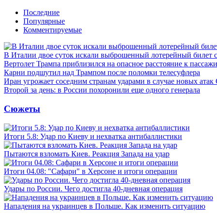
Последние
Популярные
Комментируемые
В Италии двое суток искали выброшенный лотерейный билет
Вертолет Трампа приблизился на опасное расстояние к пассаж
Карни подшутил над Трампом после поломки телесуфлера
Иран угрожает соседним странам ударами в случае новых ат
Второй за день: в России похоронили еще одного генерала
Сюжеты
Итоги 5.8: Удар по Киеву и нехватка антибаллистики
Пытаются взломать Киев. Реакция Запада на удар
Итоги 04.08: "Сафари" в Херсоне и итоги операции
Удары по России. Чего достигла 40-дневная операция
Нападения на украинцев в Польше. Как изменить ситуацию