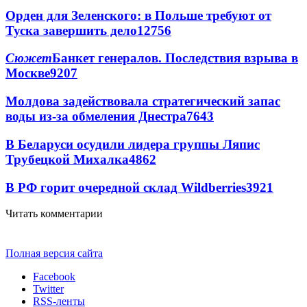
Орден для Зеленского: в Польше требуют от
Туска завершить дело
12756
Сюжет
Банкет генералов. Последствия взрыва в
Москве
9207
Молдова задействовала стратегический запас
воды из-за обмеления Днестра
7643
В Беларуси осудили лидера группы Ляпис
Трубецкой Михалка
4862
В РФ горит очередной склад Wildberries
3921
Читать комментарии
Полная версия сайта
Facebook
Twitter
RSS-ленты