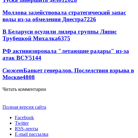
Молдова задействовала стратегический запас
воды из-за обмеления Днестра
7226
В Беларуси осудили лидера группы Ляпис
Трубецкой Михалка
6375
РФ активизировала "летающие радары" из-за
атак ВСУ
5144
Сюжет
Банкет генералов. Последствия взрыва в
Москве
4808
Читать комментарии
Полная версия сайта
Facebook
Twitter
RSS-ленты
E-mail рассылка