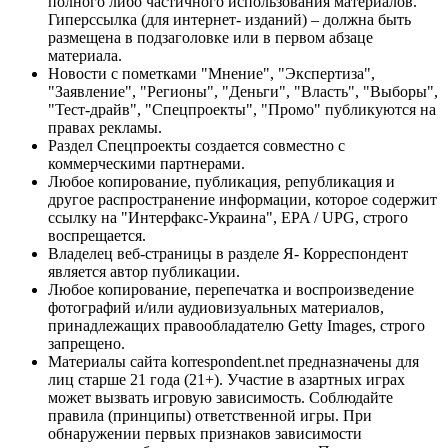
полного либо частичного использования материалов.
Гиперссылка (для интернет- изданий) – должна быть
размещена в подзаголовке или в первом абзаце
материала.
Новости с пометками "Мнение", "Экспертиза",
"Заявление", "Регионы", "Деньги", "Власть", "Выборы",
"Тест-драйв", "Спецпроекты", "Промо" публикуются на
правах рекламы.
Раздел Спецпроекты создается совместно с
коммерческими партнерами.
Любое копирование, публикация, републикация и
другое распространение информации, которое содержит
ссылку на "Интерфакс-Украина", EPA / UPG, строго
воспрещается.
Владелец веб-страницы в разделе Я- Корреспондент
является автор публикации.
Любое копирование, перепечатка и воспроизведение
фотографий и/или аудиовизуальных материалов,
принадлежащих правообладателю Getty Images, строго
запрещено.
Материалы сайта korrespondent.net предназначены для
лиц старше 21 года (21+). Участие в азартных играх
может вызвать игровую зависимость. Соблюдайте
правила (принципы) ответственной игры. При
обнаружении первых признаков зависимости