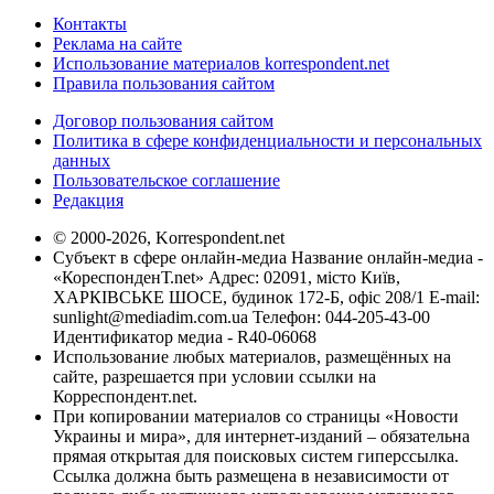
Контакты
Реклама на сайте
Использование материалов korrespondent.net
Правила пользования сайтом
Договор пользования сайтом
Политика в сфере конфиденциальности и персональных
данных
Пользовательское соглашение
Редакция
© 2000-2026, Korrespondent.net
Субъект в сфере онлайн-медиа Название онлайн-медиа -
«КореспонденТ.net» Адрес: 02091, місто Київ,
ХАРКІВСЬКЕ ШОСЕ, будинок 172-Б, офіс 208/1 E-mail:
sunlight@mediadim.com.ua
Телефон: 044-205-43-00
Идентификатор медиа - R40-06068
Использование любых материалов, размещённых на
сайте, разрешается при условии ссылки на
Корреспондент.net.
При копировании материалов со страницы «Новости
Украины и мира», для интернет-изданий – обязательна
прямая открытая для поисковых систем гиперссылка.
Ссылка должна быть размещена в независимости от