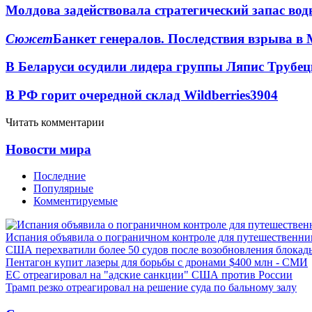
Молдова задействовала стратегический запас вод
Сюжет
Банкет генералов. Последствия взрыва в 
В Беларуси осудили лидера группы Ляпис Трубе
В РФ горит очередной склад Wildberries
3904
Читать комментарии
Новости мира
Последние
Популярные
Комментируемые
Испания объявила о пограничном контроле для путешественни
США перехватили более 50 судов после возобновления блокад
Пентагон купит лазеры для борьбы с дронами $400 млн - СМИ
ЕС отреагировал на "адские санкции" США против России
Трамп резко отреагировал на решение суда по бальному залу