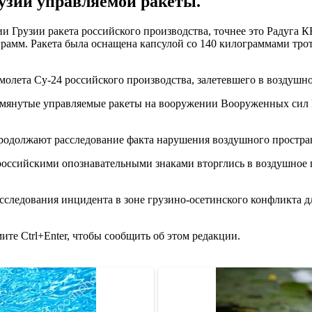
рузии управляемой ракеты.
и Грузии ракета российского производства, точнее это Радуга К
килограмм. Ракета была оснащена капсулой со 140 килограммами 
амолета Су-24 российского производства, залетевшего в воздушн
помянутые управляемые ракеты на вооружении Вооруженных сил 
родолжают расследование факта нарушения воздушного простран
с российскими опознавательными знаками вторглись в воздушное
сследования инцидента в зоне грузино-осетинского конфликта д
те Ctrl+Enter, чтобы сообщить об этом редакции.