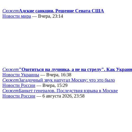
Сюжет
Адские санкции. Решение Сената США
Новости мира
— Вчера, 23:14
Сюжет
"Охотиться на лучника, а не на стрелу". Как Украи
Новости Украины
— Вчера, 16:38
Сюжет
Загадочный звук напугал Москву: что это было
Новости России
— Вчера, 15:29
Сюжет
Банкет генералов. Последствия взрыва в Москве
Новости России
— 6 августа 2026, 23:58