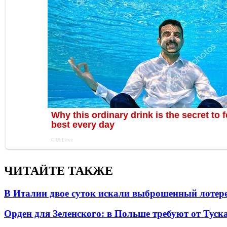
ЧИТАЙТЕ ТАКЖЕ
В Италии двое суток искали выброшенный лоте
Орден для Зеленского: в Польше требуют от Туск