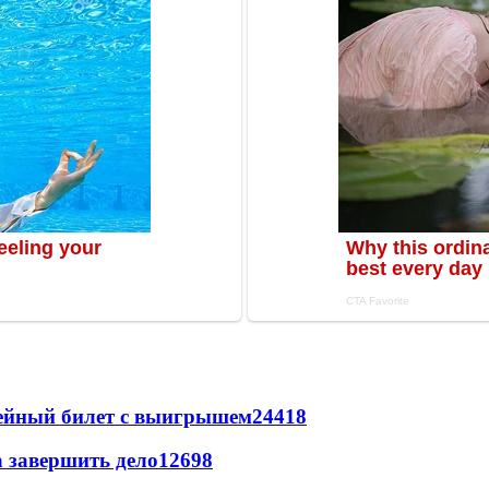
рейный билет с выигрышем
24418
а завершить дело
12698