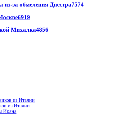
ы из-за обмеления Днестра
7574
Москве
6919
цкой Михалка
4856
ков из Италии
ы Ирана