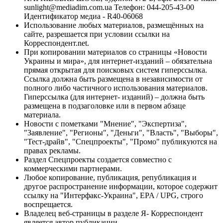
sunlight@mediadim.com.ua
Телефон: 044-205-43-00
Идентификатор медиа - R40-06068
Использование любых материалов, размещённых на
сайте, разрешается при условии ссылки на
Корреспондент.net.
При копировании материалов со страницы «Новости
Украины и мира», для интернет-изданий – обязательна
прямая открытая для поисковых систем гиперссылка.
Ссылка должна быть размещена в независимости от
полного либо частичного использования материалов.
Гиперссылка (для интернет- изданий) – должна быть
размещена в подзаголовке или в первом абзаце
материала.
Новости с пометками "Мнение", "Экспертиза",
"Заявление", "Регионы", "Деньги", "Власть", "Выборы",
"Тест-драйв", "Спецпроекты", "Промо" публикуются на
правах рекламы.
Раздел Спецпроекты создается совместно с
коммерческими партнерами.
Любое копирование, публикация, републикация и
другое распространение информации, которое содержит
ссылку на "Интерфакс-Украина", EPA / UPG, строго
воспрещается.
Владелец веб-страницы в разделе Я- Корреспондент
является автор публикации.