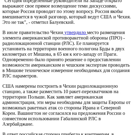
"Сегодня определенные руководители на Западе открыто
выражают свое прямое возмущение теми дискуссиями,
которые Россия проводит по этому вопросу. Россия якобы
вмешивается в чужой разговор, который ведут США и Чехия.
Это не так", - отметил Балуевский.
В июле правительство Чехии
утвердило
место размещения
элемента американской противоракетной обороны (ПРО) -
радиолокационной станции (РЛС). Ее планируется
установить на территории военного полигона Брды в двух
километрах от Мишова, в 65 км к юго-западу от Праги.
Одновременно было принято решение о предоставлении
возможности американским и чешским экспертам проводить
в Мишове техническое измерение необходимых для создания
РЛС параметров.
США намерены построить в Чехии радиолокационную
станцию, а также разместить 10 ракет-перехватчиков на
территории Польши. Как заявляет американская
администрация, эти меры необходимы для защиты Европы от
возможных ракетных атак со стороны Ирана и Северной
Кореи. Вашингтон не согласился на предложения России о
совместном использовании Габалинской РЛС в
Азербайджане.
В ответ российская сторона прибегла к контрмерам, в