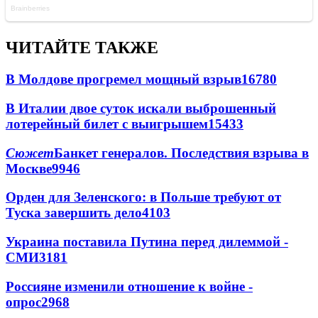
ЧИТАЙТЕ ТАКЖЕ
В Молдове прогремел мощный взрыв
16780
В Италии двое суток искали выброшенный
лотерейный билет с выигрышем
15433
Сюжет
Банкет генералов. Последствия взрыва в
Москве
9946
Орден для Зеленского: в Польше требуют от
Туска завершить дело
4103
Украина поставила Путина перед дилеммой -
СМИ
3181
Россияне изменили отношение к войне -
опрос
2968