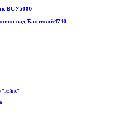
так ВСУ
5080
шпион над Балтикой
4740
в "войне"
а