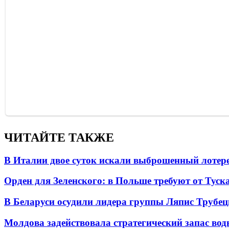
ЧИТАЙТЕ ТАКЖЕ
В Италии двое суток искали выброшенный лоте
Орден для Зеленского: в Польше требуют от Туск
В Беларуси осудили лидера группы Ляпис Трубе
Молдова задействовала стратегический запас вод