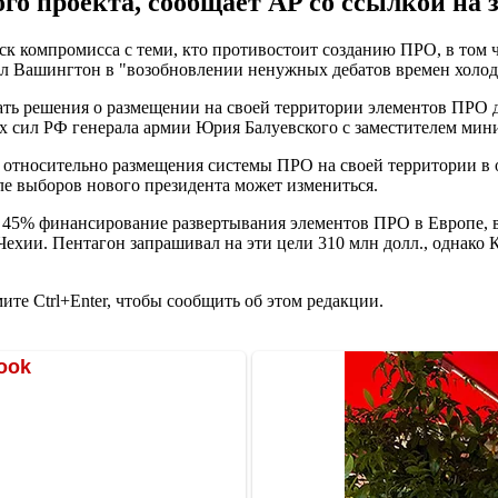
го проекта, сообщает AP со ссылкой на 
ск компромисса с теми, кто противостоит созданию ПРО, в том 
нил Вашингтон в "возобновлении ненужных дебатов времен холо
мать решения о размещении на своей территории элементов ПРО д
х сил РФ генерала армии Юрия Балуевского с заместителем ми
 относительно размещения системы ПРО на своей территории в о
ле выборов нового президента может измениться.
 45% финансирование развертывания элементов ПРО в Европе, в 
 Чехии. Пентагон запрашивал на эти цели 310 млн долл., однако
те Ctrl+Enter, чтобы сообщить об этом редакции.