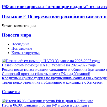
РФ активизировала "летающие радары" из-за а
Польские F-16 перехватили российский самолет-
Читать комментарии
Новости мира
Последние
Популярные
Комментируемые
Назван объем помощи НАТО Украине на 2026-2027 годы
Россия возмутилась новыми санкциями и обвинила Британию 
Сикорский призвал сбивать ракеты РФ над Украиной
Кредитный кризис ударил по крупнейшим банкам РФ - разведк
Трамп резко ответил на публикацию о конфликте с Хегсетом
Сюжеты
Итоги 06.08: Санкции против РФ и дрон в Лейпциге