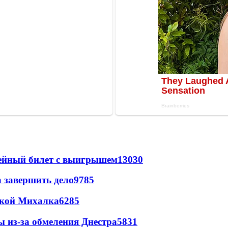
рейный билет с выигрышем
13030
а завершить дело
9785
цкой Михалка
6285
ы из-за обмеления Днестра
5831