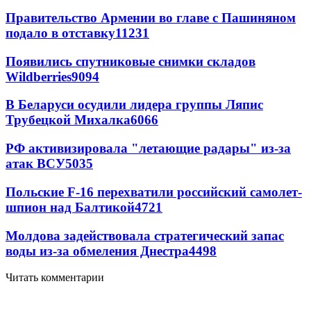
Правительство Армении во главе с Пашиняном
подало в отставку
11231
Появились спутниковые снимки складов
Wildberries
9094
В Беларуси осудили лидера группы Ляпис
Трубецкой Михалка
6066
РФ активизировала "летающие радары" из-за
атак ВСУ
5035
Польские F-16 перехватили российский самолет-
шпион над Балтикой
4721
Молдова задействовала стратегический запас
воды из-за обмеления Днестра
4498
Читать комментарии