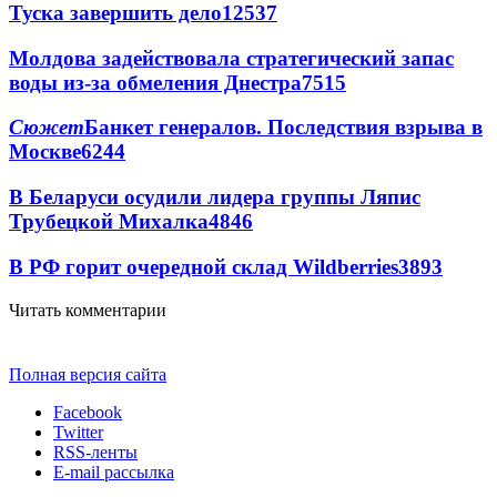
Туска завершить дело
12537
Молдова задействовала стратегический запас
воды из-за обмеления Днестра
7515
Сюжет
Банкет генералов. Последствия взрыва в
Москве
6244
В Беларуси осудили лидера группы Ляпис
Трубецкой Михалка
4846
В РФ горит очередной склад Wildberries
3893
Читать комментарии
Полная версия сайта
Facebook
Twitter
RSS-ленты
E-mail рассылка