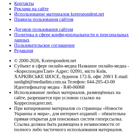
Контакты
Реклама на сайте
Использование материалов korrespondent.net
Правила пользования сайтом
Договор пользования сайтом
Политика в сфере конфиденциальности и персональных
данных
Пользовательское соглашение
Редакция
© 2000-2026, Korrespondent.net
Субъект в сфере онлайн-медиа Название онлайн-медиа -
«КореспонденТ.net» Адрес: 02091, місто Київ,
ХАРКІВСЬКЕ ШОСЕ, будинок 172-Б, офіс 208/1 E-mail:
sunlight@mediadim.com.ua
Телефон: 044-205-43-00
Идентификатор медиа - R40-06068
Использование любых материалов, размещённых на
сайте, разрешается при условии ссылки на
Корреспондент.net.
При копировании материалов со страницы «Новости
Украины и мира», для интернет-изданий – обязательна
прямая открытая для поисковых систем гиперссылка.
Ссылка должна быть размещена в независимости от
полного либо частичного использования материалов.