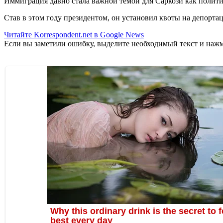
Иммиграция давно стала важной темой для Саркози как полити
Став в этом году президентом, он установил квоты на депорта
Читайте Korrespondent.net в Google News
Если вы заметили ошибку, выделите необходимый текст и нажми