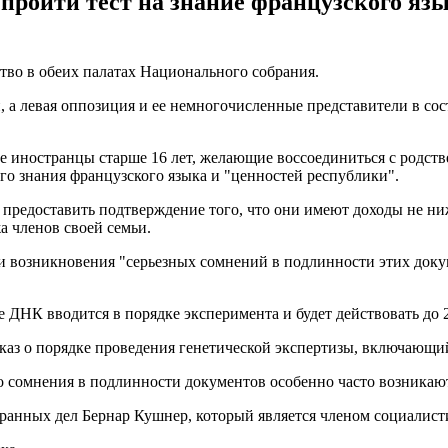
пройти тест на знание французского язы
тво в обеих палатах Национального собрания.
 а левая оппозиция и ее немногочисленные представители в сос
все иностранцы старше 16 лет, желающие воссоединиться с родс
его знания французского языка и "ценностей республики".
предоставить подтверждение того, что они имеют доходы не ниж
а членов своей семьи.
и возникновения "серьезных сомнений в подлинности этих доку
е ДНК вводится в порядке эксперимента и будет действовать до 2
аз о порядке проведения генетической экспертизы, включающий в
то сомнения в подлинности документов особенно часто возникаю
ранных дел Бернар Кушнер, который является членом социалисти