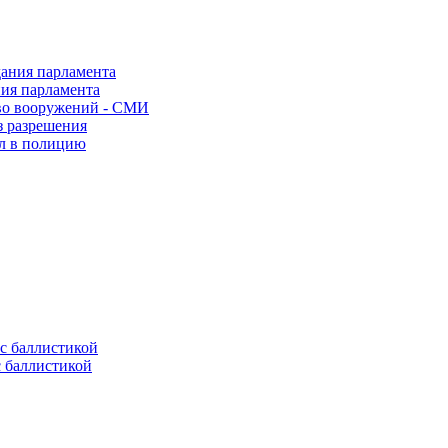
ния парламента
во вооружений - СМИ
з разрешения
ел в полицию
с баллистикой