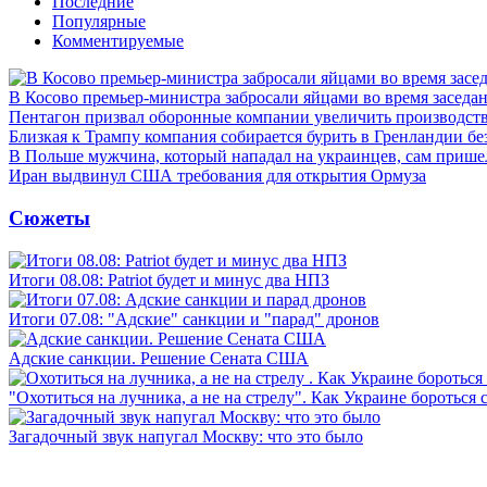
Последние
Популярные
Комментируемые
В Косово премьер-министра забросали яйцами во время заседа
Пентагон призвал оборонные компании увеличить производст
Близкая к Трампу компания собирается бурить в Гренландии бе
В Польше мужчина, который нападал на украинцев, сам приш
Иран выдвинул США требования для открытия Ормуза
Сюжеты
Итоги 08.08: Patriot будет и минус два НПЗ
Итоги 07.08: "Адские" санкции и "парад" дронов
Адские санкции. Решение Сената США
"Охотиться на лучника, а не на стрелу". Как Украине бороться 
Загадочный звук напугал Москву: что это было