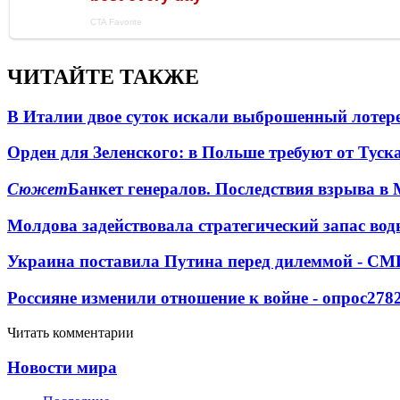
ЧИТАЙТЕ ТАКЖЕ
В Италии двое суток искали выброшенный лоте
Орден для Зеленского: в Польше требуют от Туск
Сюжет
Банкет генералов. Последствия взрыва в 
Молдова задействовала стратегический запас вод
Украина поставила Путина перед дилеммой - СМ
Россияне изменили отношение к войне - опрос
278
Читать комментарии
Новости мира