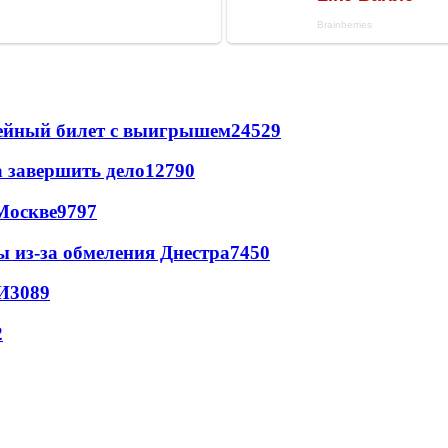
рейный билет с выигрышем
24529
а завершить дело
12790
Москве
9797
ы из-за обмеления Днестра
7450
И
3089
2