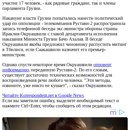
участие 17 человек, - как рядовые граждане, так и члены
парламента Грузии.
Накануне власти Грузии попытались нанести политический
удар по оппозиции - телекомпания Рустави-2 распространила
запись телефонной беседы экс-министра обороны страны
Ираклия Окруашвили с главой департамента исполнения
наказания Минюста Грузии Бачо Ахалая. В беседе
Окруашвили якобы предложил чиновнику распустить митинг
в Тбилиси, если Саакашвили назначит его премьер-
министром.
Однако спустя некоторое время Окруашвили
опроверг
информацию
, переданную Рустави-2. По его словам,
существует достаточно технических возможностей для
воспроизведения речи любого человека. "Эти методы,
извините, уже никто не кушает", - сказал Окруашвили.
Читайте Korrespondent.net в Google News
Если вы заметили ошибку, выделите необходимый текст и
нажмите Ctrl+Enter, чтобы сообщить об этом редакции.