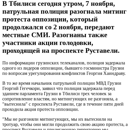
В Тбилиси сегодня утром, 7 ноября,
патрульная полиция разогнала митинг
протеста оппозиции, который
продолжался со 2 ноября, передают
местные СМИ. Разогнаны также
участники акции голодовки,
проходящей на проспекте Руставели.
По информации грузинских телеканалов, полиция задержала
одного из лидеров оппозиции, бывшего госминистра Грузии
по вопросам урегулирования конфликтов Георгия Хаиндраву.
В то же время начальник патрульной полиции МВД Грузии
Георгий Гегечкори, заявил что полиция задержала перед
зданием парламента Грузии в Тбилиси трех человек за
сопротивление властям, но митингующих не разгоняла, а
"вытеснила" с проспекта Руставели, где в течение пяти дней
проходила акция протеста оппозиции.
"Мы не разгоняли митингующих, мы их вытеснили на
тротуар, чтобы они могли продолжить свою акцию протеста, а
проспект Руставели и прилегающую территорию мы