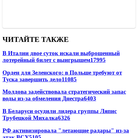
ЧИТАЙТЕ ТАКЖЕ
В Италии двое суток искали выброшенный
лотерейный билет с выигрышем
17995
Орден для Зеленского: в Польше требуют от
Туска завершить дело
11085
Молдова задействовала стратегический запас
воды из-за обмеления Днестра
6403
В Беларуси осудили лидера группы Ляпис
Трубецкой Михалка
6326
РФ активизировала "летающие радары" из-за
атак ВСУ
5105