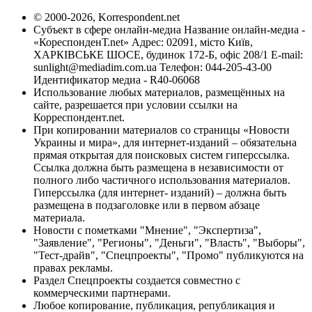
© 2000-2026, Korrespondent.net
Субъект в сфере онлайн-медиа Название онлайн-медиа -
«КореспонденТ.net» Адрес: 02091, місто Київ,
ХАРКІВСЬКЕ ШОСЕ, будинок 172-Б, офіс 208/1 E-mail:
sunlight@mediadim.com.ua
Телефон: 044-205-43-00
Идентификатор медиа - R40-06068
Использование любых материалов, размещённых на
сайте, разрешается при условии ссылки на
Корреспондент.net.
При копировании материалов со страницы «Новости
Украины и мира», для интернет-изданий – обязательна
прямая открытая для поисковых систем гиперссылка.
Ссылка должна быть размещена в независимости от
полного либо частичного использования материалов.
Гиперссылка (для интернет- изданий) – должна быть
размещена в подзаголовке или в первом абзаце
материала.
Новости с пометками "Мнение", "Экспертиза",
"Заявление", "Регионы", "Деньги", "Власть", "Выборы",
"Тест-драйв", "Спецпроекты", "Промо" публикуются на
правах рекламы.
Раздел Спецпроекты создается совместно с
коммерческими партнерами.
Любое копирование, публикация, републикация и