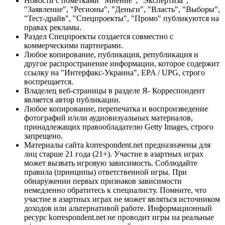
Новости с пометками "Мнение", "Экспертиза",
"Заявление", "Регионы", "Деньги", "Власть", "Выборы",
"Тест-драйв", "Спецпроекты", "Промо" публикуются на
правах рекламы.
Раздел Спецпроекты создается совместно с
коммерческими партнерами.
Любое копирование, публикация, републикация и
другое распространение информации, которое содержит
ссылку на "Интерфакс-Украина", EPA / UPG, строго
воспрещается.
Владелец веб-страницы в разделе Я- Корреспондент
является автор публикации.
Любое копирование, перепечатка и воспроизведение
фотографий и/или аудиовизуальных материалов,
принадлежащих правообладателю Getty Images, строго
запрещено.
Материалы сайта korrespondent.net предназначены для
лиц старше 21 года (21+). Участие в азартных играх
может вызвать игровую зависимость. Соблюдайте
правила (принципы) ответственной игры. При
обнаружении первых признаков зависимости
немедленно обратитесь к специалисту. Помните, что
участие в азартных играх не может являться источником
доходов или альтернативой работе. Информационный
ресурс korrespondent.net не проводит игры на реальные