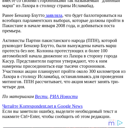
вместе со своими сторонниками так называемый "длинный
марш" из Лахора в столицу страны Исламабад.
Ранее Беназир Бхутто
заявляла
, что будет баллотироваться на
всеобщих парламентских выборах, которые должны пройти в
Пакистане в начале января 2008 года, и добиваться поста
премьера.
Активисты Партии пакистанского народа (ППН), которой
руководит Беназир Бхутто, были вынуждены начать марш
протеста без нее. Колонна протестующих и более 100
автомобилей начала движение из Лахора в сторону города
Касур. Представители партии утверждают, что к ним
намерены присоединиться еще тысячи сторонников.
Участники акции планируют пройти около 300 километров из
Лахора в столицу Исламабад, останавливаясь для проведения
митингов. ППН рассчитывает, что акция может занять три-
четыре дня.
По материалам
Вести
,
РИА Новости
Читайте Korrespondent.net в Google News
Если вы заметили ошибку, выделите необходимый текст и
нажмите Ctrl+Enter, чтобы сообщить об этом редакции.