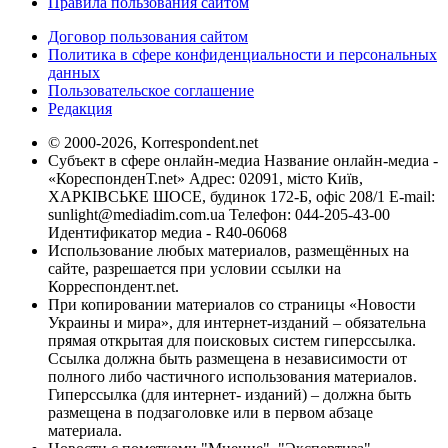
Правила пользования сайтом
Договор пользования сайтом
Политика в сфере конфиденциальности и персональных
данных
Пользовательское соглашение
Редакция
© 2000-2026, Korrespondent.net
Субъект в сфере онлайн-медиа Название онлайн-медиа -
«КореспонденТ.net» Адрес: 02091, місто Київ,
ХАРКІВСЬКЕ ШОСЕ, будинок 172-Б, офіс 208/1 E-mail:
sunlight@mediadim.com.ua
Телефон: 044-205-43-00
Идентификатор медиа - R40-06068
Использование любых материалов, размещённых на
сайте, разрешается при условии ссылки на
Корреспондент.net.
При копировании материалов со страницы «Новости
Украины и мира», для интернет-изданий – обязательна
прямая открытая для поисковых систем гиперссылка.
Ссылка должна быть размещена в независимости от
полного либо частичного использования материалов.
Гиперссылка (для интернет- изданий) – должна быть
размещена в подзаголовке или в первом абзаце
материала.