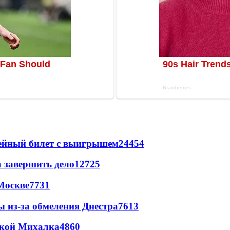
рейный билет с выигрышем
24454
а завершить дело
12725
Москве
7731
ы из-за обмеления Днестра
7613
цкой Михалка
4860