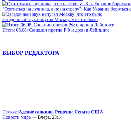
"Охотиться на лучника, а не на стрелу". Как Украине бороться 
Загадочный звук напугал Москву: что это было
Итоги 06.08: Санкции против РФ и дрон в Лейпциге
ВЫБОР РЕДАКТОРА
Сюжет
Адские санкции. Решение Сената США
Новости мира
— Вчера, 23:14