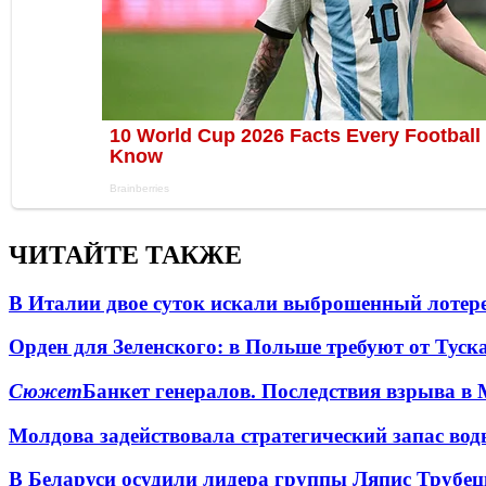
ЧИТАЙТЕ ТАКЖЕ
В Италии двое суток искали выброшенный лоте
Орден для Зеленского: в Польше требуют от Туск
Сюжет
Банкет генералов. Последствия взрыва в 
Молдова задействовала стратегический запас вод
В Беларуси осудили лидера группы Ляпис Трубе