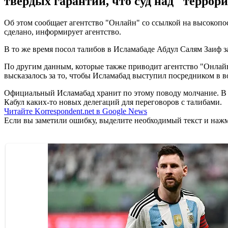
твердых гарантий, что суд над "террор
Об этом сообщает агентство "Онлайн" со ссылкой на высокоп
сделано, информирует агентство.
В то же время посол талибов в Исламабаде Абдул Салям Заиф з
По другим данным, которые также приводит агентство "Онлайн
высказалось за то, чтобы Исламабад выступил посредником в в
Официальный Исламабад хранит по этому поводу молчание. В п
Кабул каких-то новых делегаций для переговоров с талибами.
Читайте Korrespondent.net в Google News
Если вы заметили ошибку, выделите необходимый текст и нажми