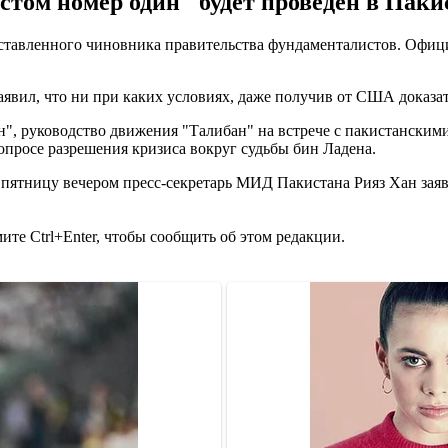
истом номер один" будет проведен в Паки
оставленного чиновника правительства фундаменталистов. Офи
аявил, что ни при каких условиях, даже получив от США доказат
", руководство движения "Талибан" на встрече с пакистанским
опросе разрешения кризиса вокруг судьбы бин Ладена.
ятницу вечером пресс-секретарь МИД Пакистана Рияз Хан заяви
те Ctrl+Enter, чтобы сообщить об этом редакции.