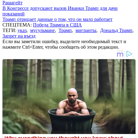
Рашагейт
В Конгрессе допускают вызов Иванки Трамп для дачи
показаний
Трамп отрицает данные о том, что он мало работает
СПЕЦТЕМА:
Победа Трампа в США
ТЕГИ:
указ
,
мусульмане
,
Трамп
,
мигранты
,
Дональд Трамп
,
Запрет на въезд
Если вы заметили ошибку, выделите необходимый текст и
нажмите Ctrl+Enter, чтобы сообщить об этом редакции.