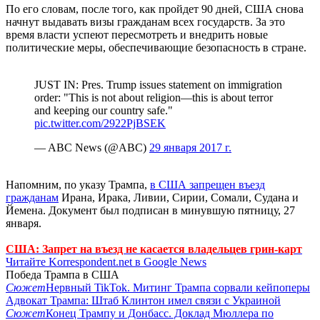
По его словам, после того, как пройдет 90 дней, США снова
начнут выдавать визы гражданам всех государств. За это
время власти успеют пересмотреть и внедрить новые
политические меры, обеспечивающие безопасность в стране.
JUST IN: Pres. Trump issues statement on immigration
order: "This is not about religion—this is about terror
and keeping our country safe."
pic.twitter.com/2922PjBSEK
— ABC News (@ABC)
29 января 2017 г.
Напомним, по указу Трампа,
в США запрещен въезд
гражданам
Ирана, Ирака, Ливии, Сирии, Сомали, Судана и
Йемена. Документ был подписан в минувшую пятницу, 27
января.
США: Запрет на въезд не касается владельцев грин-карт
Читайте Korrespondent.net в Google News
Победа Трампа в США
Сюжет
Нервный TikTok. Митинг Трампа сорвали кейпоперы
Адвокат Трампа: Штаб Клинтон имел связи с Украиной
Сюжет
Конец Трампу и Донбасс. Доклад Мюллера по