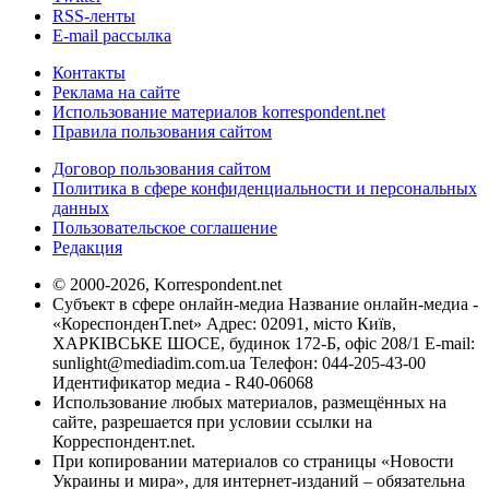
RSS-ленты
E-mail рассылка
Контакты
Реклама на сайте
Использование материалов korrespondent.net
Правила пользования сайтом
Договор пользования сайтом
Политика в сфере конфиденциальности и персональных
данных
Пользовательское соглашение
Редакция
© 2000-2026, Korrespondent.net
Субъект в сфере онлайн-медиа Название онлайн-медиа -
«КореспонденТ.net» Адрес: 02091, місто Київ,
ХАРКІВСЬКЕ ШОСЕ, будинок 172-Б, офіс 208/1 E-mail:
sunlight@mediadim.com.ua
Телефон: 044-205-43-00
Идентификатор медиа - R40-06068
Использование любых материалов, размещённых на
сайте, разрешается при условии ссылки на
Корреспондент.net.
При копировании материалов со страницы «Новости
Украины и мира», для интернет-изданий – обязательна