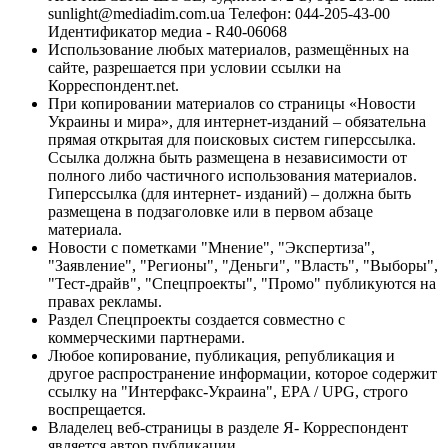
sunlight@mediadim.com.ua
Телефон: 044-205-43-00
Идентификатор медиа - R40-06068
Использование любых материалов, размещённых на
сайте, разрешается при условии ссылки на
Корреспондент.net.
При копировании материалов со страницы «Новости
Украины и мира», для интернет-изданий – обязательна
прямая открытая для поисковых систем гиперссылка.
Ссылка должна быть размещена в независимости от
полного либо частичного использования материалов.
Гиперссылка (для интернет- изданий) – должна быть
размещена в подзаголовке или в первом абзаце
материала.
Новости с пометками "Мнение", "Экспертиза",
"Заявление", "Регионы", "Деньги", "Власть", "Выборы",
"Тест-драйв", "Спецпроекты", "Промо" публикуются на
правах рекламы.
Раздел Спецпроекты создается совместно с
коммерческими партнерами.
Любое копирование, публикация, републикация и
другое распространение информации, которое содержит
ссылку на "Интерфакс-Украина", EPA / UPG, строго
воспрещается.
Владелец веб-страницы в разделе Я- Корреспондент
является автор публикации.