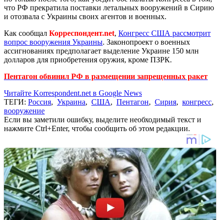
что РФ прекратила поставки летальных вооружений в Сирию
и отозвала с Украины своих агентов и военных.
Как сообщал
Корреспондент.net
,
Конгресс США рассмотрит
вопрос вооружения Украины
. Законопроект о военных
ассигнованиях предполагает выделение Украине 150 млн
долларов для приобретения оружия, кроме ПЗРК.
Пентагон обвинил РФ в размещении запрещенных ракет
Читайте Korrespondent.net в Google News
ТЕГИ:
Россия
,
Украина
,
США
,
Пентагон
,
Сирия
,
конгресс
,
вооружение
Если вы заметили ошибку, выделите необходимый текст и
нажмите Ctrl+Enter, чтобы сообщить об этом редакции.