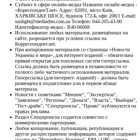
Субъект в сфере онлайн-медиа Название онлайн-медиа -
«КореспонденТ.net» Адрес: 02091, місто Київ,
ХАРКІВСЬКЕ ШОСЕ, будинок 172-Б, офіс 208/1 E-mail:
sunlight@mediadim.com.ua
Телефон: 044-205-43-00
Идентификатор медиа - R40-06068
Использование любых материалов, размещённых на
сайте, разрешается при условии ссылки на
Корреспондент.net.
При копировании материалов со страницы «Новости
Украины и мира», для интернет-изданий – обязательна
прямая открытая для поисковых систем гиперссылка.
Ссылка должна быть размещена в независимости от
полного либо частичного использования материалов.
Гиперссылка (для интернет- изданий) – должна быть
размещена в подзаголовке или в первом абзаце
материала.
Новости с пометками "Мнение", "Экспертиза",
"Заявление", "Регионы", "Деньги", "Власть", "Выборы",
"Тест-драйв", "Спецпроекты", "Промо" публикуются на
правах рекламы.
Раздел Спецпроекты создается совместно с
коммерческими партнерами.
Любое копирование, публикация, републикация и
другое распространение информации, которое содержит
ссылку на "Интерфакс-Украина", EPA / UPG, строго