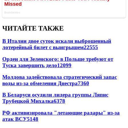
ЧИТАЙТЕ ТАКЖЕ
В Италии двое суток искали выброшенный
лотерейный билет с выигрышем
22555
Орден для Зеленского: в Польше требуют от
Туска завершить дело
12099
Молдова задействовала стратегический запас
воды из-за обмеления Днестра
7360
В Беларуси осудили лидера группы Ляпис
Трубецкой Михалка
6378
РФ активизировала "летающие радары" из-за
атак ВСУ
5148