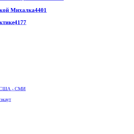
цкой Михалка
4401
ктике
4177
ак США - СМИ
лэкаут