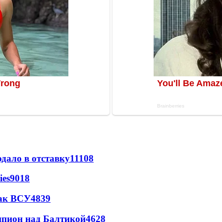
дало в отставку
11108
ies
9018
так ВСУ
4839
шпион над Балтикой
4628