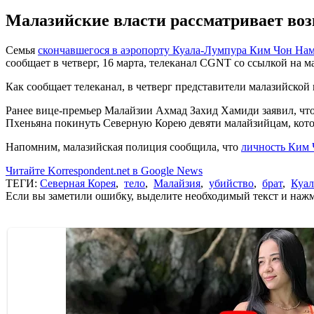
Малазийские власти рассматривает во
Семья
скончавшегося в аэропорту Куала-Лумпура Ким Чон На
сообщает в четверг, 16 марта, телеканал CGNT со ссылкой на 
Как сообщает телеканал, в четверг представители малазийско
Ранее вице-премьер Малайзии Ахмад Захид Хамиди заявил, что
Пхеньяна покинуть Северную Корею девяти малайзийцам, кото
Напомним, малазийская полиция сообщила, что
личность Ким 
Читайте Korrespondent.net в Google News
ТЕГИ:
Северная Корея
,
тело
,
Малайзия
,
убийство
,
брат
,
Куал
Если вы заметили ошибку, выделите необходимый текст и нажми