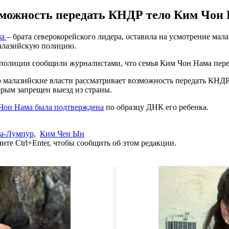
зможность передать КНДР тело Ким Чон 
ма
– брата северокорейского лидера, оставила на усмотрение мала
малазийскую полицию.
й полиции сообщили журналистами, что семья Ким Чон Нама пере
 малазийские власти рассматривает возможность передать КНДР
рым запрещен выезд из страны.
Чон Нама была подтверждена
по образцу ДНК его ребенка.
а-Лумпур
,
Ким Чен Ын
те Ctrl+Enter, чтобы сообщить об этом редакции.