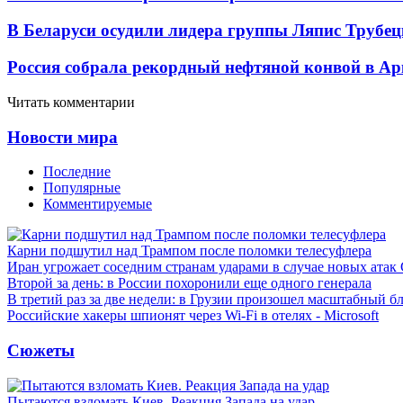
В Беларуси осудили лидера группы Ляпис Трубе
Россия собрала рекордный нефтяной конвой в Ар
Читать комментарии
Новости мира
Последние
Популярные
Комментируемые
Карни подшутил над Трампом после поломки телесуфлера
Иран угрожает соседним странам ударами в случае новых ат
Второй за день: в России похоронили еще одного генерала
В третий раз за две недели: в Грузии произошел масштабный б
Российские хакеры шпионят через Wi-Fi в отелях - Microsoft
Сюжеты
Пытаются взломать Киев. Реакция Запада на удар