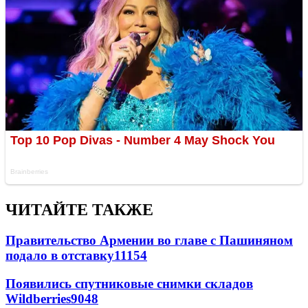
ЧИТАЙТЕ ТАКЖЕ
Правительство Армении во главе с Пашиняном
подало в отставку
11154
Появились спутниковые снимки складов
Wildberries
9048