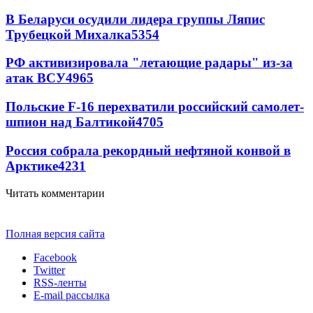
В Беларуси осудили лидера группы Ляпис
Трубецкой Михалка
5354
РФ активизировала "летающие радары" из-за
атак ВСУ
4965
Польские F-16 перехватили российский самолет-
шпион над Балтикой
4705
Россия собрала рекордный нефтяной конвой в
Арктике
4231
Читать комментарии
Полная версия сайта
Facebook
Twitter
RSS-ленты
E-mail рассылка