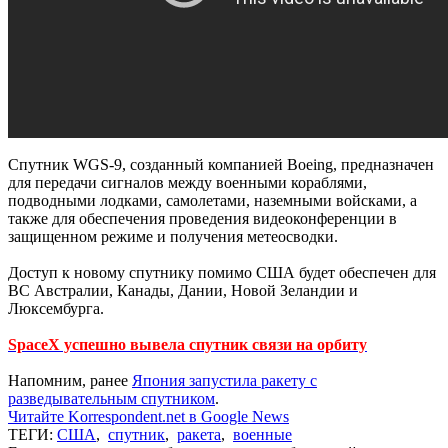
Спутник WGS-9, созданный компанией Boeing, предназначен
для передачи сигналов между военными кораблями,
подводными лодками, самолетами, наземными войсками, а
также для обеспечения проведения видеоконференции в
защищенном режиме и получения метеосводки.
Доступ к новому спутнику помимо США будет обеспечен для
ВС Австралии, Канады, Дании, Новой Зеландии и
Люксембурга.
SpaceX успешно вывела спутник связи на орбиту
Напомним, ранее
Япония запустила ракету с
разведывательным спутником
.
Читайте Korrespondent.net в Google News
ТЕГИ:
США
,
спутник
,
ракета
,
военные