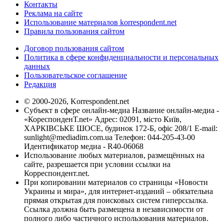
Контакты
Реклама на сайте
Использование материалов korrespondent.net
Правила пользования сайтом
Договор пользования сайтом
Политика в сфере конфиденциальности и персональных
данных
Пользовательское соглашение
Редакция
© 2000-2026, Korrespondent.net
Субъект в сфере онлайн-медиа Название онлайн-медиа -
«КореспонденТ.net» Адрес: 02091, місто Київ,
ХАРКІВСЬКЕ ШОСЕ, будинок 172-Б, офіс 208/1 E-mail:
sunlight@mediadim.com.ua
Телефон: 044-205-43-00
Идентификатор медиа - R40-06068
Использование любых материалов, размещённых на
сайте, разрешается при условии ссылки на
Корреспондент.net.
При копировании материалов со страницы «Новости
Украины и мира», для интернет-изданий – обязательна
прямая открытая для поисковых систем гиперссылка.
Ссылка должна быть размещена в независимости от
полного либо частичного использования материалов.