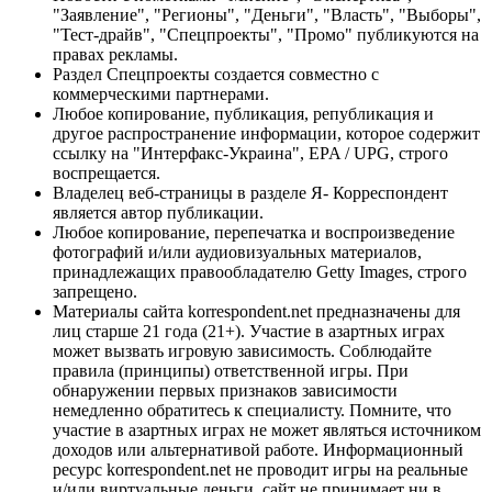
"Заявление", "Регионы", "Деньги", "Власть", "Выборы",
"Тест-драйв", "Спецпроекты", "Промо" публикуются на
правах рекламы.
Раздел Спецпроекты создается совместно с
коммерческими партнерами.
Любое копирование, публикация, републикация и
другое распространение информации, которое содержит
ссылку на "Интерфакс-Украина", EPA / UPG, строго
воспрещается.
Владелец веб-страницы в разделе Я- Корреспондент
является автор публикации.
Любое копирование, перепечатка и воспроизведение
фотографий и/или аудиовизуальных материалов,
принадлежащих правообладателю Getty Images, строго
запрещено.
Материалы сайта korrespondent.net предназначены для
лиц старше 21 года (21+). Участие в азартных играх
может вызвать игровую зависимость. Соблюдайте
правила (принципы) ответственной игры. При
обнаружении первых признаков зависимости
немедленно обратитесь к специалисту. Помните, что
участие в азартных играх не может являться источником
доходов или альтернативой работе. Информационный
ресурс korrespondent.net не проводит игры на реальные
и/или виртуальные деньги, сайт не принимает ни в