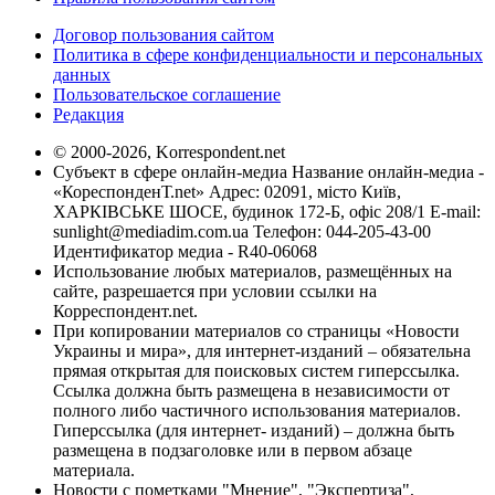
Договор пользования сайтом
Политика в сфере конфиденциальности и персональных
данных
Пользовательское соглашение
Редакция
© 2000-2026, Korrespondent.net
Субъект в сфере онлайн-медиа Название онлайн-медиа -
«КореспонденТ.net» Адрес: 02091, місто Київ,
ХАРКІВСЬКЕ ШОСЕ, будинок 172-Б, офіс 208/1 E-mail:
sunlight@mediadim.com.ua
Телефон: 044-205-43-00
Идентификатор медиа - R40-06068
Использование любых материалов, размещённых на
сайте, разрешается при условии ссылки на
Корреспондент.net.
При копировании материалов со страницы «Новости
Украины и мира», для интернет-изданий – обязательна
прямая открытая для поисковых систем гиперссылка.
Ссылка должна быть размещена в независимости от
полного либо частичного использования материалов.
Гиперссылка (для интернет- изданий) – должна быть
размещена в подзаголовке или в первом абзаце
материала.
Новости с пометками "Мнение", "Экспертиза",