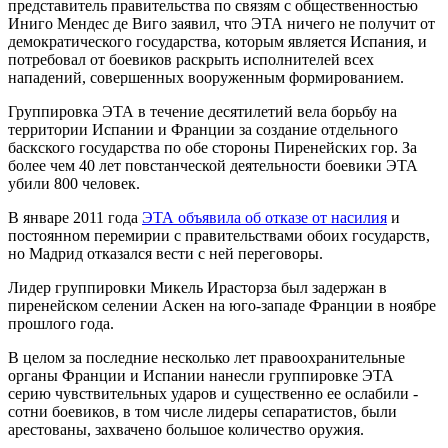
представитель правительства по связям с общественностью
Иниго Мендес де Виго заявил, что ЭТА ничего не получит от
демократического государства, которым является Испания, и
потребовал от боевиков раскрыть исполнителей всех
нападений, совершенных вооруженным формированием.
Группировка ЭТА в течение десятилетий вела борьбу на
территории Испании и Франции за создание отдельного
баскского государства по обе стороны Пиренейских гор. За
более чем 40 лет повстанческой деятельности боевики ЭТА
убили 800 человек.
В январе 2011 года
ЭТА объявила об отказе от насилия
и
постоянном перемирии с правительствами обоих государств,
но Мадрид отказался вести с ней переговоры.
Лидер группировки Микель Ирасторза был задержан в
пиренейском селении Аскен на юго-западе Франции в ноябре
прошлого года.
В целом за последние несколько лет правоохранительные
органы Франции и Испании нанесли группировке ЭТА
серию чувствительных ударов и существенно ее ослабили -
сотни боевиков, в том числе лидеры сепаратистов, были
арестованы, захвачено большое количество оружия.