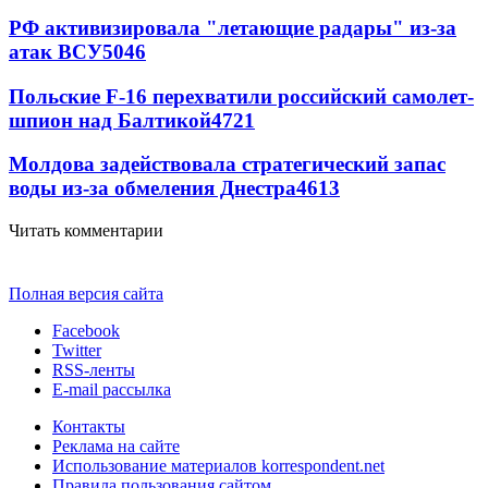
РФ активизировала "летающие радары" из-за
атак ВСУ
5046
Польские F-16 перехватили российский самолет-
шпион над Балтикой
4721
Молдова задействовала стратегический запас
воды из-за обмеления Днестра
4613
Читать комментарии
Полная версия сайта
Facebook
Twitter
RSS-ленты
E-mail рассылка
Контакты
Реклама на сайте
Использование материалов korrespondent.net
Правила пользования сайтом