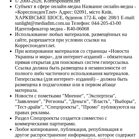
© 2000-2026, Korrespondent.net
Субъект в сфере онлайн-медиа Название онлайн-медиа -
«КореспонденТ.net» Адрес: 02091, місто Київ,
ХАРКІВСЬКЕ ШОСЕ, будинок 172-Б, офіс 208/1 E-mail:
sunlight@mediadim.com.ua
Телефон: 044-205-43-00
Идентификатор медиа - R40-06068
Использование любых материалов, размещённых на
сайте, разрешается при условии ссылки на
Корреспондент.net.
При копировании материалов со страницы «Новости
Украины и мира», для интернет-изданий – обязательна
прямая открытая для поисковых систем гиперссылка.
Ссылка должна быть размещена в независимости от
полного либо частичного использования материалов.
Гиперссылка (для интернет- изданий) – должна быть
размещена в подзаголовке или в первом абзаце
материала.
Новости с пометками "Мнение", "Экспертиза",
"Заявление", "Регионы", "Деньги", "Власть", "Выборы",
"Тест-драйв", "Спецпроекты", "Промо" публикуются на
правах рекламы.
Раздел Спецпроекты создается совместно с
коммерческими партнерами.
Любое копирование, публикация, републикация и
другое распространение информации, которое содержит