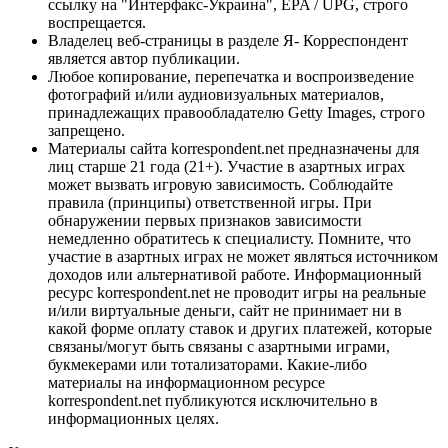
ссылку на "Интерфакс-Украина", EPA / UPG, строго
воспрещается.
Владелец веб-страницы в разделе Я- Корреспондент
является автор публикации.
Любое копирование, перепечатка и воспроизведение
фотографий и/или аудиовизуальных материалов,
принадлежащих правообладателю Getty Images, строго
запрещено.
Материалы сайта korrespondent.net предназначены для
лиц старше 21 года (21+). Участие в азартных играх
может вызвать игровую зависимость. Соблюдайте
правила (принципы) ответственной игры. При
обнаружении первых признаков зависимости
немедленно обратитесь к специалисту. Помните, что
участие в азартных играх не может являться источником
доходов или альтернативой работе. Информационный
ресурс korrespondent.net не проводит игры на реальные
и/или виртуальные деньги, сайт не принимает ни в
какой форме оплату ставок и других платежей, которые
связаны/могут быть связаны с азартными играми,
букмекерами или тотализаторами. Какие-либо
материалы на информационном ресурсе
korrespondent.net публикуются исключительно в
информационных целях.