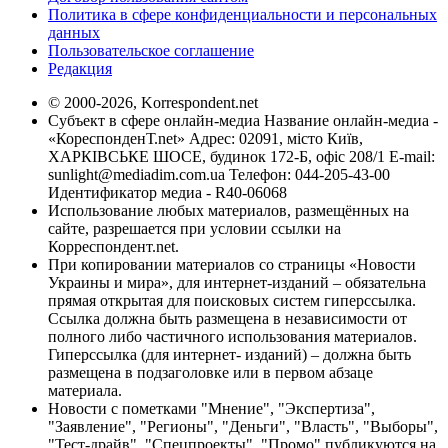
Политика в сфере конфиденциальности и персональных
данных
Пользовательское соглашение
Редакция
© 2000-2026, Korrespondent.net
Субъект в сфере онлайн-медиа Название онлайн-медиа -
«КореспонденТ.net» Адрес: 02091, місто Київ,
ХАРКІВСЬКЕ ШОСЕ, будинок 172-Б, офіс 208/1 E-mail:
sunlight@mediadim.com.ua
Телефон: 044-205-43-00
Идентификатор медиа - R40-06068
Использование любых материалов, размещённых на
сайте, разрешается при условии ссылки на
Корреспондент.net.
При копировании материалов со страницы «Новости
Украины и мира», для интернет-изданий – обязательна
прямая открытая для поисковых систем гиперссылка.
Ссылка должна быть размещена в независимости от
полного либо частичного использования материалов.
Гиперссылка (для интернет- изданий) – должна быть
размещена в подзаголовке или в первом абзаце
материала.
Новости с пометками "Мнение", "Экспертиза",
"Заявление", "Регионы", "Деньги", "Власть", "Выборы",
"Тест-драйв", "Спецпроекты", "Промо" публикуются на