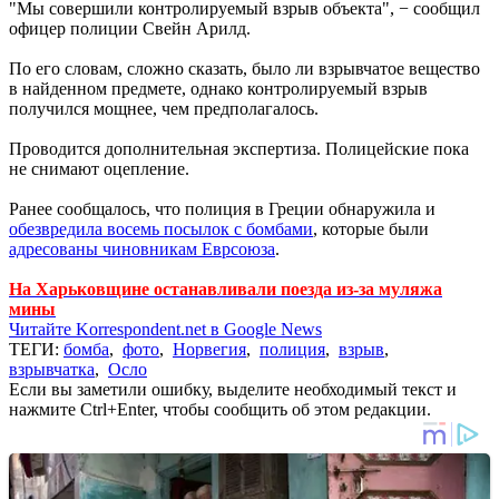
"Мы совершили контролируемый взрыв объекта", − сообщил
офицер полиции Свейн Арилд.
По его словам, сложно сказать, было ли взрывчатое вещество
в найденном предмете, однако контролируемый взрыв
получился мощнее, чем предполагалось.
Проводится дополнительная экспертиза. Полицейские пока
не снимают оцепление.
Ранее сообщалось, что полиция в Греции обнаружила и
обезвредила восемь посылок с бомбами
, которые были
адресованы чиновникам Еврсоюза
.
На Харьковщине останавливали поезда из-за муляжа
мины
Читайте Korrespondent.net в Google News
ТЕГИ:
бомба
,
фото
,
Норвегия
,
полиция
,
взрыв
,
взрывчатка
,
Осло
Если вы заметили ошибку, выделите необходимый текст и
нажмите Ctrl+Enter, чтобы сообщить об этом редакции.