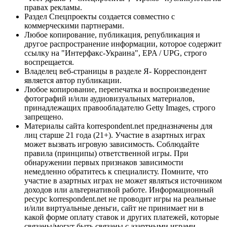
правах рекламы.
Раздел Спецпроекты создается совместно с
коммерческими партнерами.
Любое копирование, публикация, републикация и
другое распространение информации, которое содержит
ссылку на "Интерфакс-Украина", EPA / UPG, строго
воспрещается.
Владелец веб-страницы в разделе Я- Корреспондент
является автор публикации.
Любое копирование, перепечатка и воспроизведение
фотографий и/или аудиовизуальных материалов,
принадлежащих правообладателю Getty Images, строго
запрещено.
Материалы сайта korrespondent.net предназначены для
лиц старше 21 года (21+). Участие в азартных играх
может вызвать игровую зависимость. Соблюдайте
правила (принципы) ответственной игры. При
обнаружении первых признаков зависимости
немедленно обратитесь к специалисту. Помните, что
участие в азартных играх не может являться источником
доходов или альтернативой работе. Информационный
ресурс korrespondent.net не проводит игры на реальные
и/или виртуальные деньги, сайт не принимает ни в
какой форме оплату ставок и других платежей, которые
связаны/могут быть связаны с азартными играми,