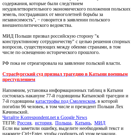
содержания, которые были следствием
неудовлетворительного экономического положения польских
земель, пострадавших от многолетней борьбы за
независимость", − говорится в заявлении польского
внешнеполитического ведомства.
МИД Польши призвал российскую сторону "к
конструктивному сотрудничеству" с целью решения спорных
вопросов, существующих между обеими странами, в том
числе по освещению исторического прошлого.
РФ пока не отреагировала на заявление польской власти.
Страсбургский суд признал трагедию в Катыни военным
преступлением
Напомним, установка информационных таблиц в Катыни
состоялась накануне 77-й годовщины Катынской трагедии и
7-й годовщины
катастрофы под Смоленском
, в которой
погибли 96 человек, в том числе и президент Польши Лех
Качиньский.
Читайте Korrespondent.net в Google News
ТЕГИ:
Россия
,
история
,
Польша
,
Катынь
,
МИД
Если вы заметили ошибку, выделите необходимый текст и
нажмите Ctrl+Enter, чтобы сообщить об этом редакции.