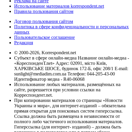
Реклама на сайте
Использование материалов korrespondent.net
Правила пользования сайтом
Договор пользования сайтом
Политика в сфере конфиденциальности и персональных
данных
Пользовательское соглашение
Редакция
© 2000-2026, Korrespondent.net
Субъект в сфере онлайн-медиа Название онлайн-медиа -
«КореспонденТ.net» Адрес: 02091, місто Київ,
ХАРКІВСЬКЕ ШОСЕ, будинок 172-Б, офіс 208/1 E-mail:
sunlight@mediadim.com.ua
Телефон: 044-205-43-00
Идентификатор медиа - R40-06068
Использование любых материалов, размещённых на
сайте, разрешается при условии ссылки на
Корреспондент.net.
При копировании материалов со страницы «Новости
Украины и мира», для интернет-изданий – обязательна
прямая открытая для поисковых систем гиперссылка.
Ссылка должна быть размещена в независимости от
полного либо частичного использования материалов.
Гиперссылка (для интернет- изданий) – должна быть