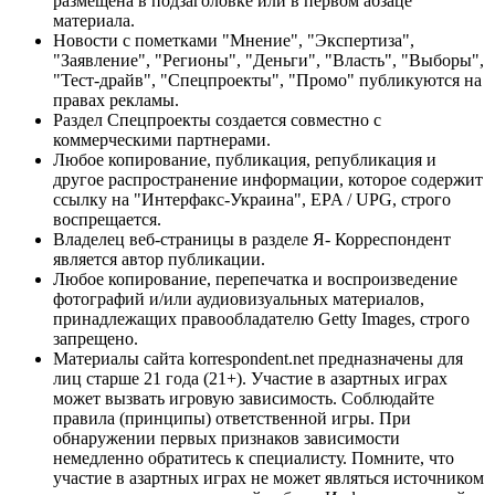
размещена в подзаголовке или в первом абзаце
материала.
Новости с пометками "Мнение", "Экспертиза",
"Заявление", "Регионы", "Деньги", "Власть", "Выборы",
"Тест-драйв", "Спецпроекты", "Промо" публикуются на
правах рекламы.
Раздел Спецпроекты создается совместно с
коммерческими партнерами.
Любое копирование, публикация, републикация и
другое распространение информации, которое содержит
ссылку на "Интерфакс-Украина", EPA / UPG, строго
воспрещается.
Владелец веб-страницы в разделе Я- Корреспондент
является автор публикации.
Любое копирование, перепечатка и воспроизведение
фотографий и/или аудиовизуальных материалов,
принадлежащих правообладателю Getty Images, строго
запрещено.
Материалы сайта korrespondent.net предназначены для
лиц старше 21 года (21+). Участие в азартных играх
может вызвать игровую зависимость. Соблюдайте
правила (принципы) ответственной игры. При
обнаружении первых признаков зависимости
немедленно обратитесь к специалисту. Помните, что
участие в азартных играх не может являться источником