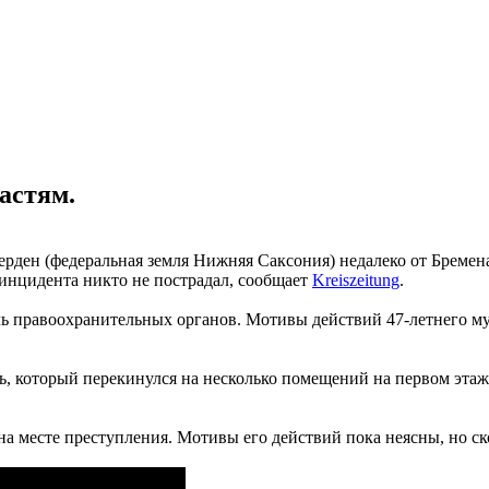
астям.
рден (федеральная земля Нижняя Саксония) недалеко от Бремена
 инцидента никто не пострадал, сообщает
Kreiszeitung
.
ль правоохранительных органов. Мотивы действий 47-летнего м
нь, который перекинулся на несколько помещений на первом эта
а месте преступления. Мотивы его действий пока неясны, но ско