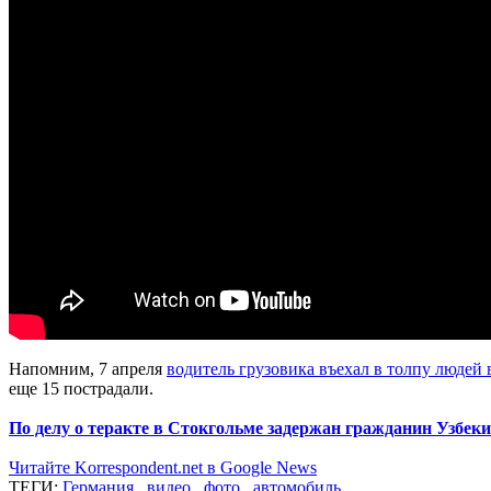
Напомним, 7 апреля
водитель грузовика въехал в толпу людей 
еще 15 пострадали.
По делу о теракте в Стокгольме задержан гражданин Узбек
Читайте Korrespondent.net в Google News
ТЕГИ:
Германия
,
видео
,
фото
,
автомобиль