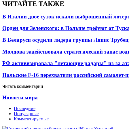
ЧИТАЙТЕ ТАКЖЕ
В Италии двое суток искали выброшенный лоте
Орден для Зеленского: в Польше требуют от Туск
В Беларуси осудили лидера группы Ляпис Трубе
Молдова задействовала стратегический запас вод
РФ активизировала "летающие радары" из-за а
Польские F-16 перехватили российский самолет-
Читать комментарии
Новости мира
Последние
Популярные
Комментируемые