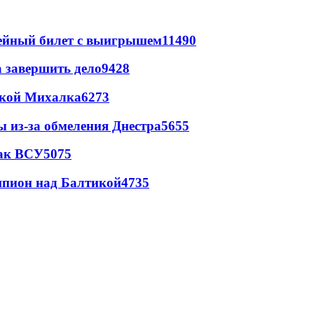
рейный билет с выигрышем
11490
а завершить дело
9428
цкой Михалка
6273
ы из-за обмеления Днестра
5655
так ВСУ
5075
шпион над Балтикой
4735