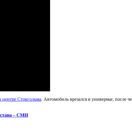
в центре Стокгольма
. Автомобиль врезался в универмаг, после ч
истана – СМИ