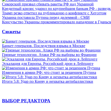
Сикорский призвал сбивать ракеты РФ над Украиной
Кредитный кризис ударил по крупнейшим банкам РФ - разведк
Трамп резко ответил на публикацию о конфликте с Хегсетом
Украина поставила Путина перед дилеммой - СМИ
Консульство Украины прокомментировало нападение в Гданьс
Сюжеты
Банкет генералов. Последствия взрыва в Москве
Грязные технологии. Атаки РФ на выборы во Франции
Эскалация для Европы. Российский дрон в Лейпциге
Изменения в армии РФ: что стоит за решением Путина
Итоги 5.8: Удар по Киеву и нехватка антибаллистики
ВЫБОР РЕДАКТОРА