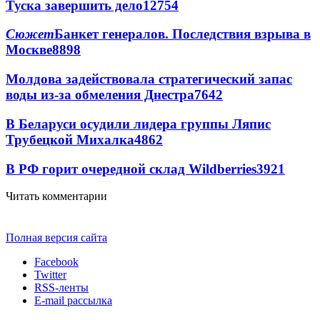
Туска завершить дело
12754
Сюжет
Банкет генералов. Последствия взрыва в
Москве
8898
Молдова задействовала стратегический запас
воды из-за обмеления Днестра
7642
В Беларуси осудили лидера группы Ляпис
Трубецкой Михалка
4862
В РФ горит очередной склад Wildberries
3921
Читать комментарии
Полная версия сайта
Facebook
Twitter
RSS-ленты
E-mail рассылка