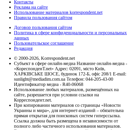
Контакты
Реклама на сайте
Использование материалов korrespondent.net
Правила пользования сайтом
Договор пользования сайтом
Политика в сфере конфиденциальности и персональных
данных
Пользовательское соглашение
Редакция
© 2000-2026, Korrespondent.net
Субъект в сфере онлайн-медиа Название онлайн-медиа -
«КореспонденТ.net» Адрес: 02091, місто Київ,
ХАРКІВСЬКЕ ШОСЕ, будинок 172-Б, офіс 208/1 E-mail:
sunlight@mediadim.com.ua
Телефон: 044-205-43-00
Идентификатор медиа - R40-06068
Использование любых материалов, размещённых на
сайте, разрешается при условии ссылки на
Корреспондент.net.
При копировании материалов со страницы «Новости
Украины и мира», для интернет-изданий – обязательна
прямая открытая для поисковых систем гиперссылка.
Ссылка должна быть размещена в независимости от
полного либо частичного использования материалов.