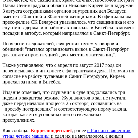
Павла Ленинградской области Николай Киреев был задержан
3 августа сотрудниками органов внутренних дел Беларуси
вместе с 20-летней и 30-летней женщинами. В официальном
пресс-релизе СК Беларуси указывалось, что священника и его
спутниц задержали в районе автовокзала в Витебске в момент
посадки в автобус, который направлялся в Санкт-Петербург.
По версии следователей, священник путем уговоров и
обещаний "пытался организовать вывоз в Санкт-Петербург
для занятия проституцией двух местных жительниц".
Также установлено, что с апреля по август 2017 года он
переписывался в интернете с фигурантками дела. Получив их
согласие на работу путанами в Санкт-Петербурге, Киреев
приехал за ними в Витебск.
Издание отмечает, что слушания в суде продолжались три
недели в закрытом режиме. Журналистов в зал не пустили
даже перед началом процесса 25 октября, сославшись на
"просьбу потерпевших" и соответствующую норму закона,
которая касается уголовных дел о сексуальных
преступлениях.
Как сообщал
Корреспондент.net
, ранее
в России священник
угнал четыре машины
и сдал их на металлолом, а деньги