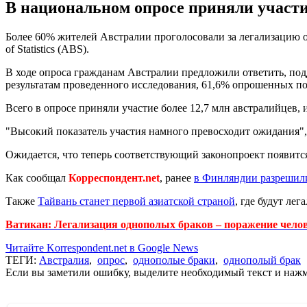
В национальном опросе приняли участи
Более 60% жителей Австралии проголосовали за легализацию 
of Statistics (ABS).
В ходе опроса гражданам Австралии предложили ответить, под
результатам проведенного исследования, 61,6% опрошенных по
Всего в опросе приняли участие более 12,7 млн австралийцев, 
"Высокий показатель участия намного превосходит ожидания",
Ожидается, что теперь соответствующий законопроект появитс
Как сообщал
Корреспондент.net
, ранее
в Финляндии разрешил
Также
Тайвань станет первой азиатской страной
, где будут ле
Ватикан: Легализация однополых браков – поражение чело
Читайте Korrespondent.net в Google News
ТЕГИ:
Австралия
,
опрос
,
однополые браки
,
однополый брак
Если вы заметили ошибку, выделите необходимый текст и нажми