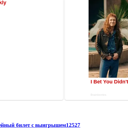
рейный билет с выигрышем
12527