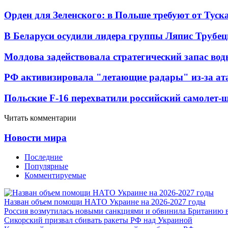
Орден для Зеленского: в Польше требуют от Туск
В Беларуси осудили лидера группы Ляпис Трубе
Молдова задействовала стратегический запас вод
РФ активизировала "летающие радары" из-за а
Польские F-16 перехватили российский самолет-
Читать комментарии
Новости мира
Последние
Популярные
Комментируемые
Назван объем помощи НАТО Украине на 2026-2027 годы
Россия возмутилась новыми санкциями и обвинила Британию 
Сикорский призвал сбивать ракеты РФ над Украиной