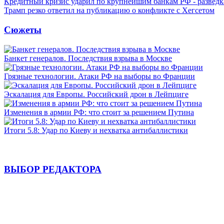
Кредитный кризис ударил по крупнейшим банкам РФ - разведк
Трамп резко ответил на публикацию о конфликте с Хегсетом
Сюжеты
Банкет генералов. Последствия взрыва в Москве
Грязные технологии. Атаки РФ на выборы во Франции
Эскалация для Европы. Российский дрон в Лейпциге
Изменения в армии РФ: что стоит за решением Путина
Итоги 5.8: Удар по Киеву и нехватка антибаллистики
ВЫБОР РЕДАКТОРА