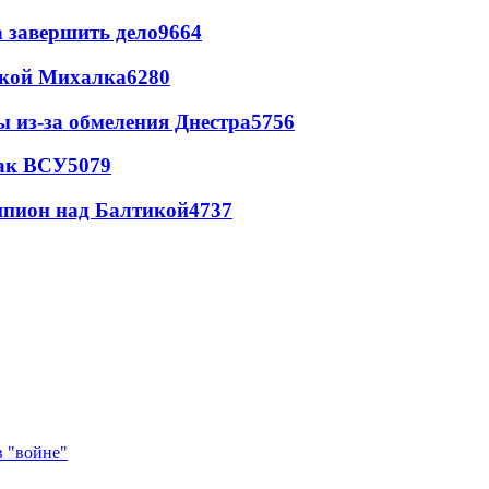
а завершить дело
9664
цкой Михалка
6280
ы из-за обмеления Днестра
5756
так ВСУ
5079
шпион над Балтикой
4737
в "войне"