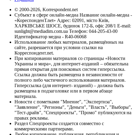
© 2000-2026, Korrespondent.net
Субъект в сфере онлайн-медиа Название онлайн-медиа -
«КореспонденТ.net» Адрес: 02091, місто Київ,
ХАРКІВСЬКЕ ШОСЕ, будинок 172-Б, офіс 208/1 E-mail:
sunlight@mediadim.com.ua
Телефон: 044-205-43-00
Идентификатор медиа - R40-06068
Использование любых материалов, размещённых на
сайте, разрешается при условии ссылки на
Корреспондент.net.
При копировании материалов со страницы «Новости
Украины и мира», для интернет-изданий – обязательна
прямая открытая для поисковых систем гиперссылка.
Ссылка должна быть размещена в независимости от
полного либо частичного использования материалов.
Гиперссылка (для интернет- изданий) – должна быть
размещена в подзаголовке или в первом абзаце
материала.
Новости с пометками "Мнение", "Экспертиза",
"Заявление", "Регионы", "Деньги", "Власть", "Выборы",
"Тест-драйв", "Спецпроекты", "Промо" публикуются на
правах рекламы.
Раздел Спецпроекты создается совместно с
коммерческими партнерами.
Любое копирование, публикация, републикация и