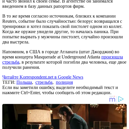
и часто звонил к своей семье. В агентстве он занимался
введением в базу данных рапортов фирм.
В то же время согласно источникам, близких к компании
Reuters, событие было случайностью: белорус возвращался с
тренировки и хотел показать свой пистолет одном из коллег.
Когда же оружие увидели другие, то началась паника. При
попытке вырвать у мужчины пистолет, случайно произошли
два выстрела.
Напомним, в США в городе Атланата (штат Джорджия) во
время концерта Masquerade at Underground Atlanta
произошла
стрельба
, в результате которой погибли два человека, еще двое
получили ранения.
Читайте Korrespondent.net в Google News
ТЕГИ:
Польша
,
стрельба
,
полиция
Если вы заметили ошибку, выделите необходимый текст и
нажмите Ctrl+Enter, чтобы сообщить об этом редакции.