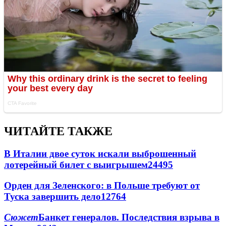
ЧИТАЙТЕ ТАКЖЕ
В Италии двое суток искали выброшенный
лотерейный билет с выигрышем
24495
Орден для Зеленского: в Польше требуют от
Туска завершить дело
12764
Сюжет
Банкет генералов. Последствия взрыва в