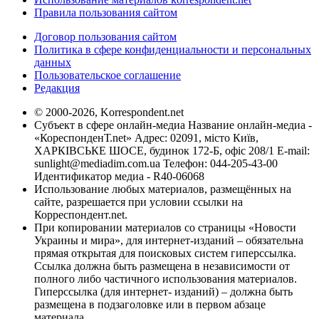
Правила пользования сайтом
Договор пользования сайтом
Политика в сфере конфиденциальности и персональных
данных
Пользовательское соглашение
Редакция
© 2000-2026, Korrespondent.net
Субъект в сфере онлайн-медиа Название онлайн-медиа -
«КореспонденТ.net» Адрес: 02091, місто Київ,
ХАРКІВСЬКЕ ШОСЕ, будинок 172-Б, офіс 208/1 E-mail:
sunlight@mediadim.com.ua
Телефон: 044-205-43-00
Идентификатор медиа - R40-06068
Использование любых материалов, размещённых на
сайте, разрешается при условии ссылки на
Корреспондент.net.
При копировании материалов со страницы «Новости
Украины и мира», для интернет-изданий – обязательна
прямая открытая для поисковых систем гиперссылка.
Ссылка должна быть размещена в независимости от
полного либо частичного использования материалов.
Гиперссылка (для интернет- изданий) – должна быть
размещена в подзаголовке или в первом абзаце
материала.