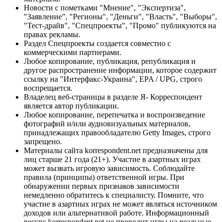
Новости с пометками "Мнение", "Экспертиза",
"Заявление", "Регионы", "Деньги", "Власть", "Выборы",
"Тест-драйв", "Спецпроекты", "Промо" публикуются на
правах рекламы.
Раздел Спецпроекты создается совместно с
коммерческими партнерами.
Любое копирование, публикация, републикация и
другое распространение информации, которое содержит
ссылку на "Интерфакс-Украина", EPA / UPG, строго
воспрещается.
Владелец веб-страницы в разделе Я- Корреспондент
является автор публикации.
Любое копирование, перепечатка и воспроизведение
фотографий и/или аудиовизуальных материалов,
принадлежащих правообладателю Getty Images, строго
запрещено.
Материалы сайта korrespondent.net предназначены для
лиц старше 21 года (21+). Участие в азартных играх
может вызвать игровую зависимость. Соблюдайте
правила (принципы) ответственной игры. При
обнаружении первых признаков зависимости
немедленно обратитесь к специалисту. Помните, что
участие в азартных играх не может являться источником
доходов или альтернативой работе. Информационный
ресурс korrespondent.net не проводит игры на реальные