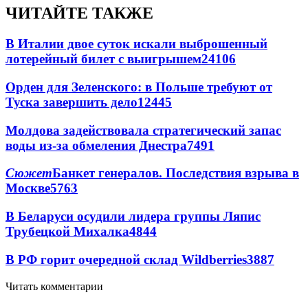
ЧИТАЙТЕ ТАКЖЕ
В Италии двое суток искали выброшенный
лотерейный билет с выигрышем
24106
Орден для Зеленского: в Польше требуют от
Туска завершить дело
12445
Молдова задействовала стратегический запас
воды из-за обмеления Днестра
7491
Сюжет
Банкет генералов. Последствия взрыва в
Москве
5763
В Беларуси осудили лидера группы Ляпис
Трубецкой Михалка
4844
В РФ горит очередной склад Wildberries
3887
Читать комментарии