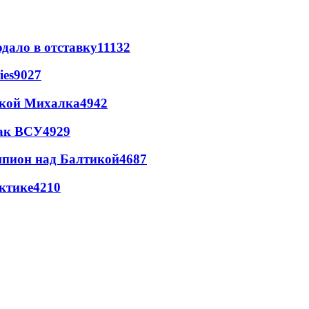
дало в отставку
11132
ies
9027
цкой Михалка
4942
так ВСУ
4929
шпион над Балтикой
4687
ктике
4210