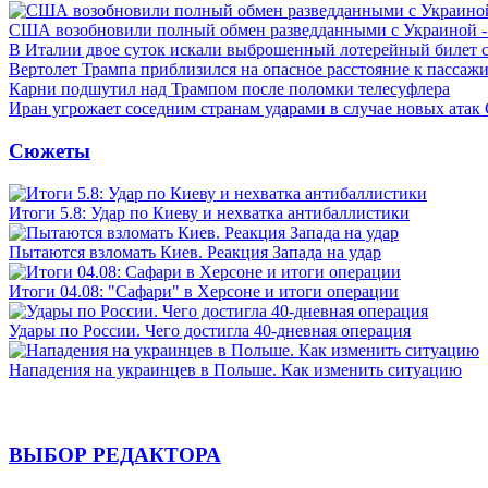
США возобновили полный обмен разведданными с Украиной 
В Италии двое суток искали выброшенный лотерейный билет
Вертолет Трампа приблизился на опасное расстояние к пассаж
Карни подшутил над Трампом после поломки телесуфлера
Иран угрожает соседним странам ударами в случае новых ат
Сюжеты
Итоги 5.8: Удар по Киеву и нехватка антибаллистики
Пытаются взломать Киев. Реакция Запада на удар
Итоги 04.08: "Сафари" в Херсоне и итоги операции
Удары по России. Чего достигла 40-дневная операция
Нападения на украинцев в Польше. Как изменить ситуацию
ВЫБОР РЕДАКТОРА