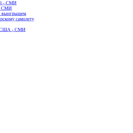
- СМИ
 с выигрышем
ирскому самолету
ак США - СМИ