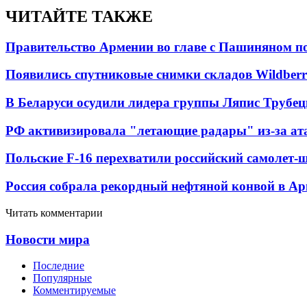
ЧИТАЙТЕ ТАКЖЕ
Правительство Армении во главе с Пашиняном по
Появились спутниковые снимки складов Wildberr
В Беларуси осудили лидера группы Ляпис Трубе
РФ активизировала "летающие радары" из-за а
Польские F-16 перехватили российский самолет-
Россия собрала рекордный нефтяной конвой в Ар
Читать комментарии
Новости мира
Последние
Популярные
Комментируемые