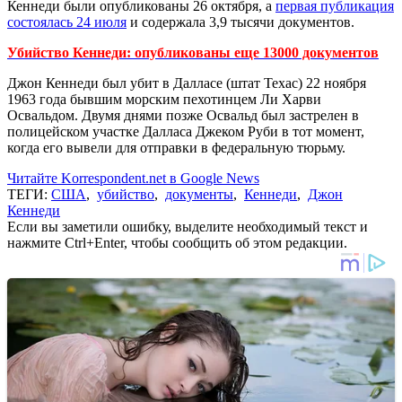
Кеннеди были опубликованы 26 октября, а
первая публикация
состоялась 24 июля
и содержала 3,9 тысячи документов.
Убийство Кеннеди: опубликованы еще 13000 документов
Джон Кеннеди был убит в Далласе (штат Техас) 22 ноября
1963 года бывшим морским пехотинцем Ли Харви
Освальдом. Двумя днями позже Освальд был застрелен в
полицейском участке Далласа Джеком Руби в тот момент,
когда его вывели для отправки в федеральную тюрьму.
Читайте Korrespondent.net в Google News
ТЕГИ:
США
,
убийство
,
документы
,
Кеннеди
,
Джон
Кеннеди
Если вы заметили ошибку, выделите необходимый текст и
нажмите Ctrl+Enter, чтобы сообщить об этом редакции.