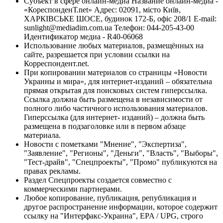
Субъект в сфере онлайн-медиа Название онлайн-медиа -
«КореспонденТ.net» Адрес: 02091, місто Київ,
ХАРКІВСЬКЕ ШОСЕ, будинок 172-Б, офіс 208/1 E-mail:
sunlight@mediadim.com.ua
Телефон: 044-205-43-00
Идентификатор медиа - R40-06068
Использование любых материалов, размещённых на
сайте, разрешается при условии ссылки на
Корреспондент.net.
При копировании материалов со страницы «Новости
Украины и мира», для интернет-изданий – обязательна
прямая открытая для поисковых систем гиперссылка.
Ссылка должна быть размещена в независимости от
полного либо частичного использования материалов.
Гиперссылка (для интернет- изданий) – должна быть
размещена в подзаголовке или в первом абзаце
материала.
Новости с пометками "Мнение", "Экспертиза",
"Заявление", "Регионы", "Деньги", "Власть", "Выборы",
"Тест-драйв", "Спецпроекты", "Промо" публикуются на
правах рекламы.
Раздел Спецпроекты создается совместно с
коммерческими партнерами.
Любое копирование, публикация, републикация и
другое распространение информации, которое содержит
ссылку на "Интерфакс-Украина", EPA / UPG, строго